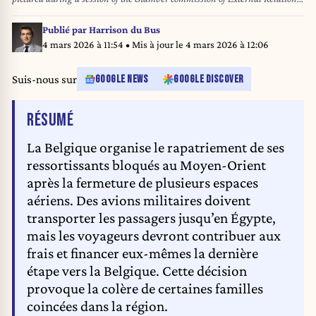
at the federal parliament, in Brussels, Wednesday 03 September 2025.
Today's session will discuss the agreement the Government reached
Publié par
Harrison du Bus
regarding sanction on Israel. BELGA PHOTO NICOLAS MAETERLINCK
4 mars 2026 à 11:54
• Mis à jour le
4 mars 2026 à 12:06
Suis-nous sur
GOOGLE NEWS
GOOGLE DISCOVER
DE L'ARTICLE
RÉSUMÉ
La Belgique organise le rapatriement de ses
ressortissants bloqués au Moyen-Orient
après la fermeture de plusieurs espaces
aériens. Des avions militaires doivent
transporter les passagers jusqu’en Égypte,
mais les voyageurs devront contribuer aux
frais et financer eux-mêmes la dernière
étape vers la Belgique. Cette décision
provoque la colère de certaines familles
coincées dans la région.