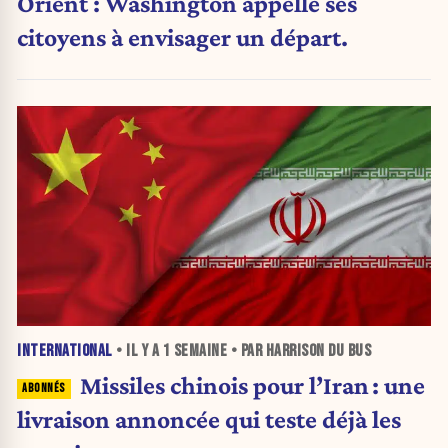
Orient : Washington appelle ses
citoyens à envisager un départ.
INTERNATIONAL
• IL Y A
1 SEMAINE
• PAR HARRISON DU BUS
Missiles chinois pour l’Iran : une
livraison annoncée qui teste déjà les