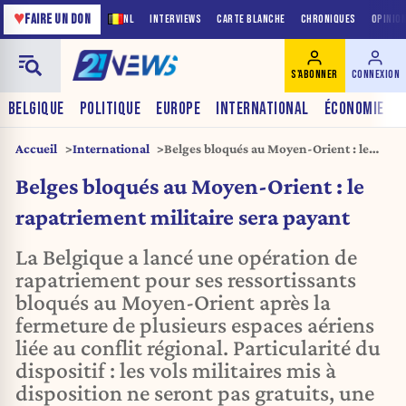
♥
FAIRE UN DON
NL
INTERVIEWS
CARTE BLANCHE
CHRONIQUES
OPINIO
S'ABONNER
CONNEXION
BELGIQUE
POLITIQUE
EUROPE
INTERNATIONAL
ÉCONOMIE
Accueil
International
Belges bloqués au Moyen-Orient : le
rapatriement militaire sera payant
Belges bloqués au Moyen-Orient : le
rapatriement militaire sera payant
La Belgique a lancé une opération de
rapatriement pour ses ressortissants
bloqués au Moyen-Orient après la
fermeture de plusieurs espaces aériens
liée au conflit régional. Particularité du
dispositif : les vols militaires mis à
disposition ne seront pas gratuits, une