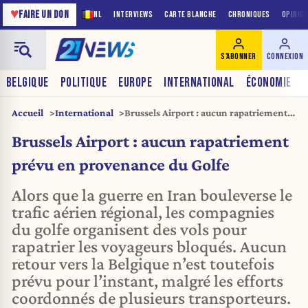
♥
FAIRE UN DON
NL
INTERVIEWS
CARTE BLANCHE
CHRONIQUES
OPINIO
S'ABONNER
CONNEXION
BELGIQUE
POLITIQUE
EUROPE
INTERNATIONAL
ÉCONOMIE
Accueil
International
Brussels Airport : aucun rapatriement
prévu en provenance du Golfe
Brussels Airport : aucun rapatriement
prévu en provenance du Golfe
Alors que la guerre en Iran bouleverse le
trafic aérien régional, les compagnies
du golfe organisent des vols pour
rapatrier les voyageurs bloqués. Aucun
retour vers la Belgique n’est toutefois
prévu pour l’instant, malgré les efforts
coordonnés de plusieurs transporteurs.