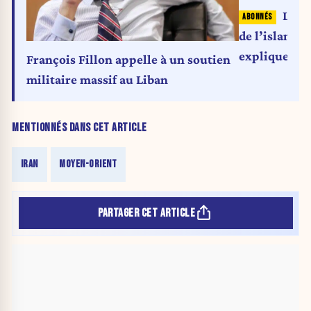
L’Ira
de l’islamo-
explique le 
François Fillon appelle à un soutien
militaire massif au Liban
MENTIONNÉS DANS CET ARTICLE
IRAN
MOYEN-ORIENT
PARTAGER CET ARTICLE