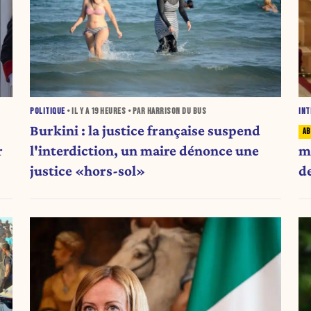
POLITIQUE
• IL Y A
19 HEURES
• PAR HARRISON DU BUS
INT
Burkini : la justice française suspend
r
l'interdiction, un maire dénonce une
m
justice «hors-sol»
d
c