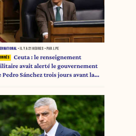
ERNATIONAL
• IL Y A
21 HEURES
• PAR J.PE
Ceuta : le renseignement
ilitaire avait alerté le gouvernement
e Pedro Sánchez trois jours avant la
rise migratoire