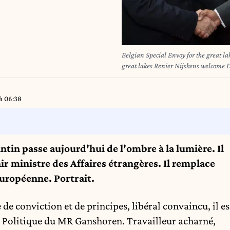
Belgian Special Envoy for the great l
great lakes Renier Nijskens welcome D
Congo President for an official visit 
Melsbroek military airport. BEL
à 06:38
tin passe aujourd'hui de l'ombre à la lumière. Il
ir ministre des Affaires étrangères. Il remplace
ropéenne. Portrait.
e conviction et de principes, libéral convaincu, il es
e Politique du MR Ganshoren. Travailleur acharné,