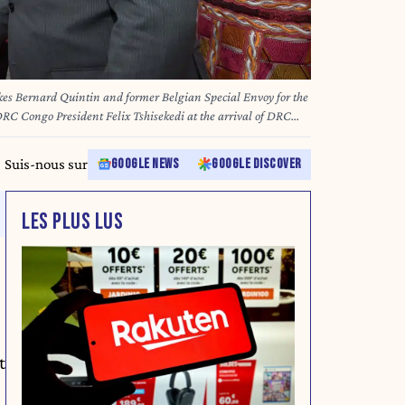
akes Bernard Quintin and former Belgian Special Envoy for the
RC Congo President Felix Tshisekedi at the arrival of DRC
of several days in Belgium, Monday 16 September 2019, in
GA PHOTO POOL BENOIT DOPPAGNE
Suis-nous sur
GOOGLE NEWS
GOOGLE DISCOVER
LES PLUS LUS
t