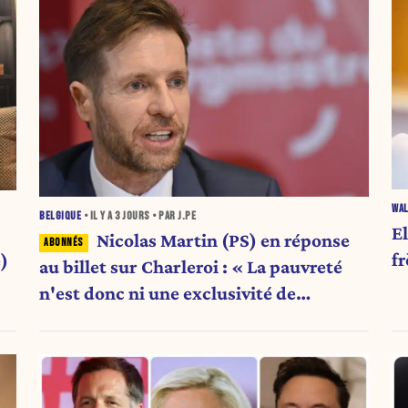
WAL
BELGIQUE
• IL Y A
3 JOURS
• PAR J.PE
E
Nicolas Martin (PS) en réponse
fr
)
au billet sur Charleroi : « La pauvreté
n'est donc ni une exclusivité de
Charleroi ni celle de la Wallonie »