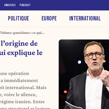
S
ANALYSES
PODCAST
POLITIQUE
EUROPE
INTERNATIONAL
 l’islamo-gauchisme : ce qui
 l’origine de
ui explique le
 une opération
e a immédiatement
t international. Mais
 voire le silence,
u régime iranien. Entre
sme structurel et lecture