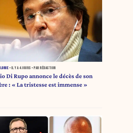
LONIE
• IL Y A
4 JOURS
• PAR RÉDACTION
lio Di Rupo annonce le décès de son
ère : « La tristesse est immense »