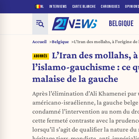
NL
INTERVIEWS
CARTE BLANCHE
CHRONIQUES
OPINION
BELGIQUE
Accueil
Belgique
L’Iran des mollahs, à l’origine de
explique le malaise de la gauche
L’Iran des mollahs, à
l’islamo-gauchisme : ce q
malaise de la gauche
Après l’élimination d’Ali Khamenei par
américano-israélienne, la gauche belg
condamné l’intervention au nom du droi
cette fermeté contraste avec la prudence,
lorsqu’il s’agit de qualifier la nature d
héritage tiers-mondiste, anti-impériali