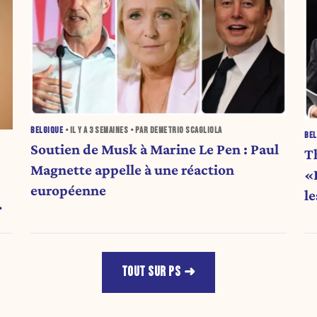
BELGIQUE
• IL Y A
3 SEMAINES
• PAR DEMETRIO SCAGLIOLA
BEL
Soutien de Musk à Marine Le Pen : Paul
T
Magnette appelle à une réaction
«L
européenne
l
TOUT SUR PS