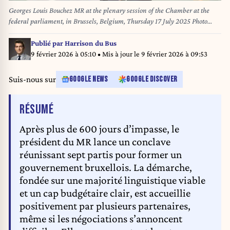
Georges Louis Bouchez MR at the plenary session of the Chamber at the
federal parliament, in Brussels, Belgium, Thursday 17 July 2025 Photo
Werner Lerooy
Publié par
Harrison du Bus
9 février 2026 à 05:10
• Mis à jour le
9 février 2026 à 09:53
Suis-nous sur
GOOGLE NEWS
GOOGLE DISCOVER
DE L'ARTICLE
RÉSUMÉ
Après plus de 600 jours d’impasse, le
président du MR lance un conclave
réunissant sept partis pour former un
gouvernement bruxellois. La démarche,
fondée sur une majorité linguistique viable
et un cap budgétaire clair, est accueillie
positivement par plusieurs partenaires,
même si les négociations s’annoncent