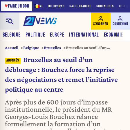
♥
FAIRE UN DON
NL
INTERVIEWS
CARTE BLANCHE
CHRONIQUES
OPINIO
S'ABONNER
CONNEXION
BELGIQUE
POLITIQUE
EUROPE
INTERNATIONAL
ÉCONOMIE
Accueil
Belgique
Bruxelles
Bruxelles au seuil d’un
déblocage : Bouchez force la
Bruxelles au seuil d’un
reprise des négociations et
remet l’initiative politique au
déblocage : Bouchez force la reprise
centre
des négociations et remet l’initiative
politique au centre
Après plus de 600 jours d’impasse
institutionnelle, le président du MR
Georges-Louis Bouchez relance
formellement la formation d’un