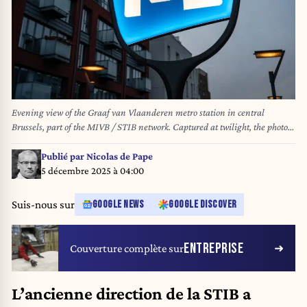
Evening view of the Graaf van Vlaanderen metro station in central
Brussels, part of the MIVB / STIB network. Captured at twilight, the photo
highlights the distinctive blue ‘M’ symbol and conveys a slightly gloomy,
urban mood, typical of late hours in underground transport hubs. The
Publié par
Nicolas de Pape
image reflects public mobility, city infrastructure, and the atmospheric
5 décembre 2025 à 04:00
contrast between Brussels’ busy day and quieter, more introspective
evenings. Belgium 30 OCT 2025 Photo Werner Lerooy
Suis-nous sur
GOOGLE NEWS
GOOGLE DISCOVER
ENTREPRISE
Couverture complète sur
L’ancienne direction de la STIB a