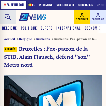
♥
FAIRE UN DON
NL
INTERVIEWS
CARTE BLANCHE
CHRONIQUES
OPINIO
S'ABONNER
CONNEXION
BELGIQUE
POLITIQUE
EUROPE
INTERNATIONAL
ÉCONOMIE
Accueil
Belgique
Bruxelles
Bruxelles : l’ex-patron de la
STIB, Alain Flausch, défend
Bruxelles : l’ex-patron de la
« son » Métro nord
STIB, Alain Flausch, défend "son"
Métro nord