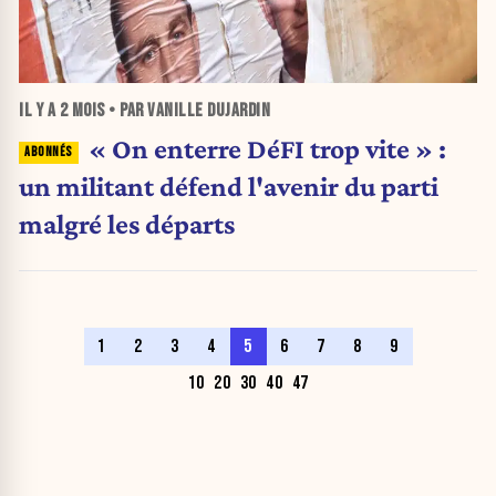
IL Y A
2 MOIS
• PAR VANILLE DUJARDIN
« On enterre DéFI trop vite » :
un militant défend l'avenir du parti
malgré les départs
1
2
3
4
5
6
7
8
9
10
20
30
40
47