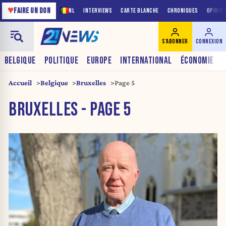
♥
FAIRE UN DON
NL
INTERVIEWS
CARTE BLANCHE
CHRONIQUES
OPINIO
S'ABONNER
CONNEXION
BELGIQUE
POLITIQUE
EUROPE
INTERNATIONAL
ÉCONOMIE
Accueil
Belgique
Bruxelles
Page 5
BRUXELLES - PAGE 5