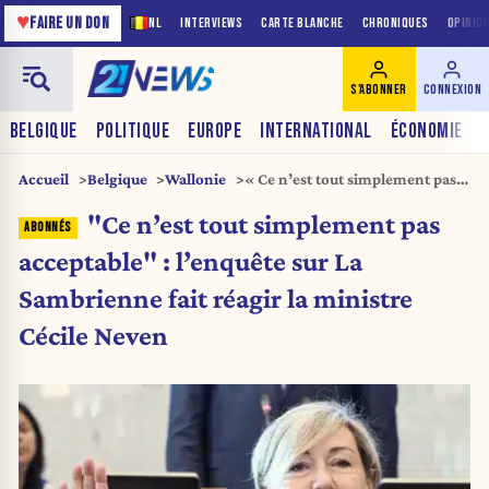
♥
FAIRE UN DON
NL
INTERVIEWS
CARTE BLANCHE
CHRONIQUES
OPINIO
S'ABONNER
CONNEXION
BELGIQUE
POLITIQUE
EUROPE
INTERNATIONAL
ÉCONOMIE
Accueil
Belgique
Wallonie
« Ce n’est tout simplement pas
acceptable » : l’enquête sur La
"Ce n’est tout simplement pas
Sambrienne fait réagir la
ministre Cécile Neven
acceptable" : l’enquête sur La
Sambrienne fait réagir la ministre
Cécile Neven