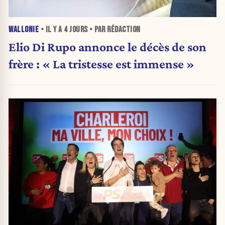
WALLONIE
• IL Y A
4 JOURS
• PAR RÉDACTION
Elio Di Rupo annonce le décès de son
frère : « La tristesse est immense »