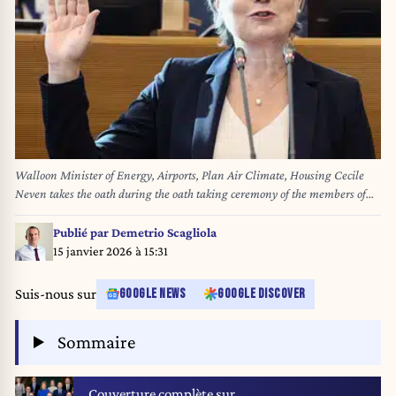
Walloon Minister of Energy, Airports, Plan Air Climate, Housing Cecile
Neven takes the oath during the oath taking ceremony of the members of
the Walloon government, at the start of a plenary session of the Walloon
parliament in Namur, Monday 15 July 2024. MR and Les Engages
Publié par
Demetrio Scagliola
reached an agreement to form a new Walloon Government. BELGA
15 janvier 2026 à 15:31
PHOTO BRUNO FAHY
Suis-nous sur
GOOGLE NEWS
GOOGLE DISCOVER
Sommaire
Couverture complète sur