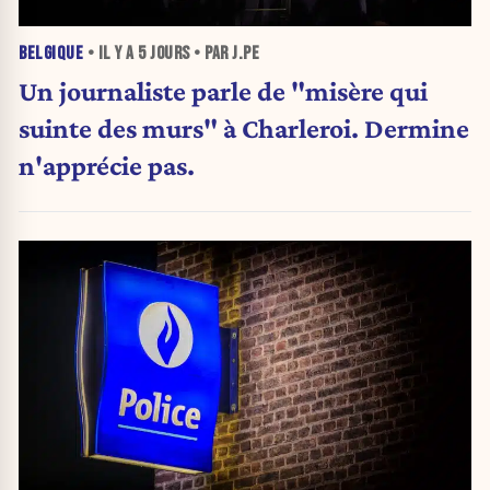
BELGIQUE
• IL Y A
5 JOURS
• PAR J.PE
Un journaliste parle de "misère qui
suinte des murs" à Charleroi. Dermine
n'apprécie pas.