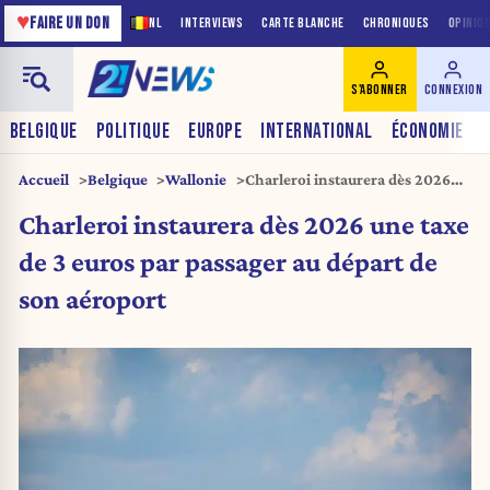
♥
FAIRE UN DON
NL
INTERVIEWS
CARTE BLANCHE
CHRONIQUES
OPINIO
S'ABONNER
CONNEXION
BELGIQUE
POLITIQUE
EUROPE
INTERNATIONAL
ÉCONOMIE
Accueil
Belgique
Wallonie
Charleroi instaurera dès 2026
une taxe de 3 euros par passager
Charleroi instaurera dès 2026 une taxe
au départ de son aéroport
de 3 euros par passager au départ de
son aéroport