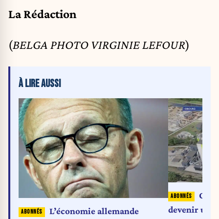
La Rédaction
(
BELGA PHOTO VIRGINIE LEFOUR
)
À LIRE AUSSI
Comm
devenir un l
L’économie allemande