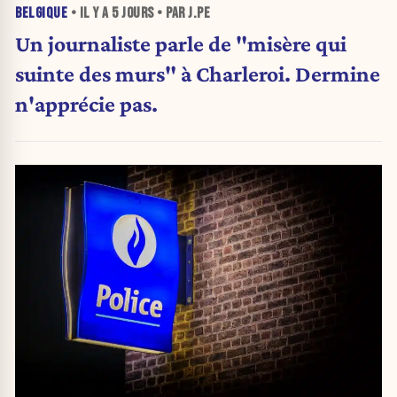
BELGIQUE
• IL Y A
5 JOURS
• PAR J.PE
Un journaliste parle de "misère qui
suinte des murs" à Charleroi. Dermine
n'apprécie pas.