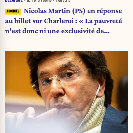
BELGIQUE
• IL Y A
3 JOURS
• PAR J.PE
Nicolas Martin (PS) en réponse
au billet sur Charleroi : « La pauvreté
n'est donc ni une exclusivité de
Charleroi ni celle de la Wallonie »