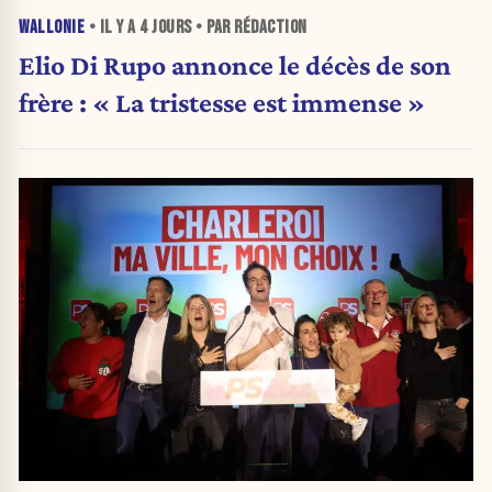
WALLONIE
• IL Y A
4 JOURS
• PAR RÉDACTION
Elio Di Rupo annonce le décès de son
frère : « La tristesse est immense »