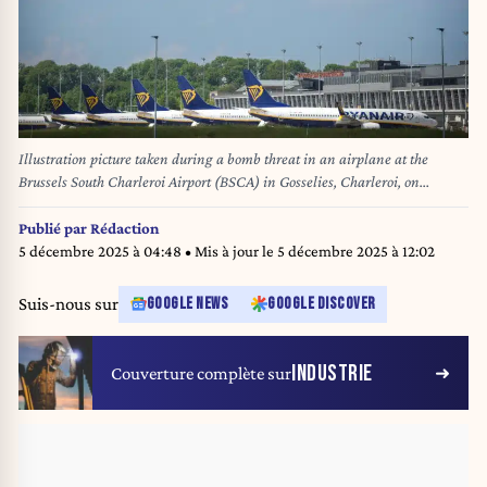
Illustration picture taken during a bomb threat in an airplane at the
Brussels South Charleroi Airport (BSCA) in Gosselies, Charleroi, on
Tuesday 13 May 2025. According to the first information an airplane is
being searched, the runway has been closed and operations suspended.
Publié par
Rédaction
BELGA PHOTO VIRGINIE LEFOUR
5 décembre 2025 à 04:48
• Mis à jour le
5 décembre 2025 à 12:02
Suis-nous sur
GOOGLE NEWS
GOOGLE DISCOVER
INDUSTRIE
Couverture complète sur