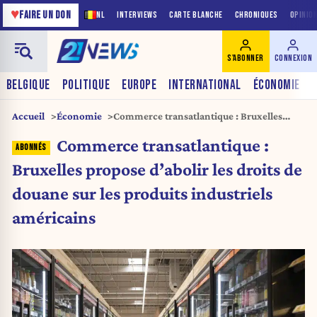
♥
FAIRE UN DON
NL
INTERVIEWS
CARTE BLANCHE
CHRONIQUES
OPINIO
S'ABONNER
CONNEXION
BELGIQUE
POLITIQUE
EUROPE
INTERNATIONAL
ÉCONOMIE
Accueil
Économie
Commerce transatlantique : Bruxelles
propose d’abolir les droits de douane sur
Commerce transatlantique :
les produits industriels américains
Bruxelles propose d’abolir les droits de
douane sur les produits industriels
américains