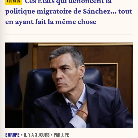
Ces États qui dénoncent la
politique migratoire de Sánchez… tout
en ayant fait la même chose
EUROPE
• IL Y A
3 JOURS
• PAR J.PE