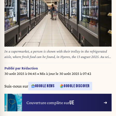
In a supermarket, a person is shown with their trolley in the refrigerated
aisle, where fresh food can be found, in Hyeres, the 13 august 2025. Au sein
d un supermarche, une personne est mise en avant avec son caddie dans l
allee des produits refrigeres, ou l on peut denicher des aliments frais, a
Publié par
Rédaction
Hyeres, le 13 aout 2025. Serge Tenani / Hans Lucas / Hans Lucas via AFP
30 août 2025 à 04:45
• Mis à jour le
30 août 2025 à 07:42
Suis-nous sur
GOOGLE NEWS
GOOGLE DISCOVER
UE
Couverture complète sur