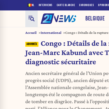
NL
INTERVIEWS
CARTE BLANCHE
CHRONIQUES
OPINION
BELGIQUE
Accueil
International
Congo : Détails de la ruptu
Tshisekedi et diagnostic sécu
Congo : Détails de la
Jean-Marc Kabund avec T
diagnostic sécuritaire
Ancien secrétaire général de l’Union po
progrès social (UDPS), ancien député et
l’Assemblée nationale congolaise, Jea
longtemps été le compagnon de route de
de tomber en disgrâce. Passé à l’opposit
parti, l’Alliance pour le Changement . 