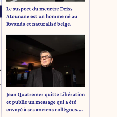
Le suspect du meurtre Driss
Atounane est un homme né au
Rwanda et naturalisé belge.
s
e
Jean Quatremer quitte Libération
et publie un message qui a été
envoyé à ses anciens collègues.
Découvrez son message.