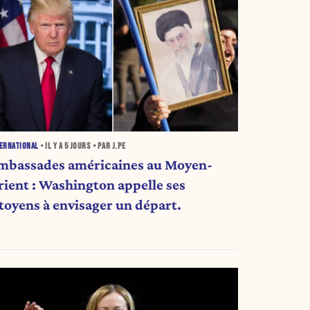
ERNATIONAL
• IL Y A
5 JOURS
• PAR J.PE
mbassades américaines au Moyen-
rient : Washington appelle ses
itoyens à envisager un départ.