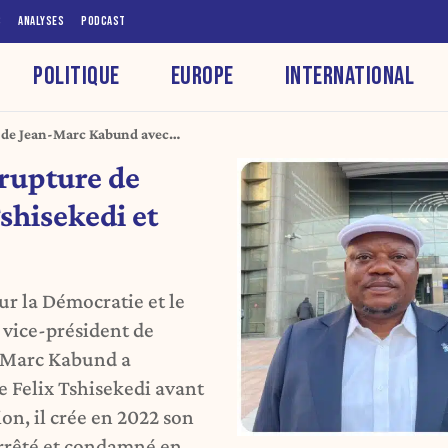
S
ANALYSES
PODCAST
POLITIQUE
EUROPE
INTERNATIONAL
re de Jean-Marc Kabund avec
ritaire
 rupture de
shisekedi et
ur la Démocratie et le
 vice-président de
n-Marc Kabund a
 Felix Tshisekedi avant
ion, il crée en 2022 son
Arrêté et condamné en