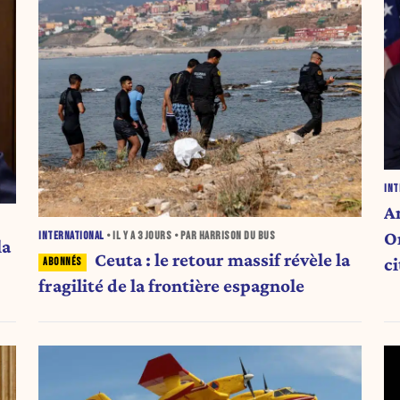
INT
A
O
INTERNATIONAL
• IL Y A
3 JOURS
• PAR HARRISON DU BUS
la
Ceuta : le retour massif révèle la
c
fragilité de la frontière espagnole