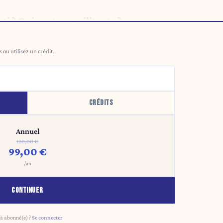
ti ? Qui sont ses militants ?
ou utilisez un crédit.
CRÉDITS
Annuel
120,00 €
99,00 €
/an
CONTINUER
à abonné(e) ?
Se connecter