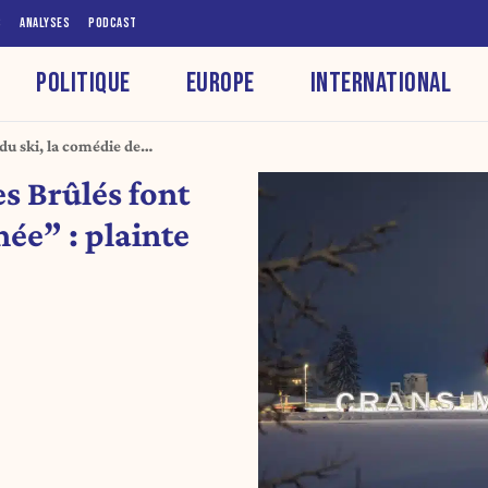
S
ANALYSES
PODCAST
POLITIQUE
EUROPE
INTERNATIONAL
u ski, la comédie de
Hebdo
s Brûlés font
née” : plainte