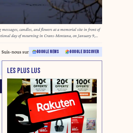
messages, candles, and flowers at a memorial site in front of
national day of mourning in Crans-Montana, on January 9,
fire that ravaged the bar on New Year’s Eve, killing 40 people
teenagers. All of Switzerland will mark a national day of
Suis-nous sur
GOOGLE NEWS
GOOGLE DISCOVER
f mostly teenagers killed when fire ravaged a ski resort bar
over a week after the tragedy at the Le Constellation bar in
 116 injured, the wealthy Alpine nation will come to a
LES PLUS LUS
at 2:00 pm (1300 GMT). MAXIME SCHMID / AFP