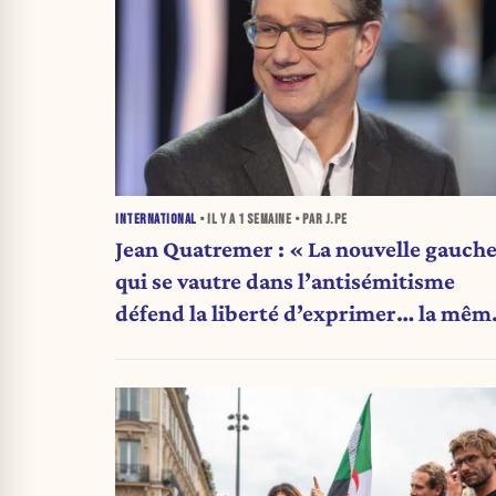
INTERNATIONAL
• IL Y A
1 SEMAINE
• PAR J.PE
Jean Quatremer : « La nouvelle gauch
qui se vautre dans l’antisémitisme
défend la liberté d’exprimer… la mêm
opinion qu’elle. »