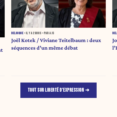
BELGIQUE
• IL Y A
2 MOIS
• PAR A JS
BEL
Joël Kotek / Viviane Teitelbaum : deux
J
séquences d’un même débat
l
nt
TOUT SUR LIBERTÉ D'EXPRESSION