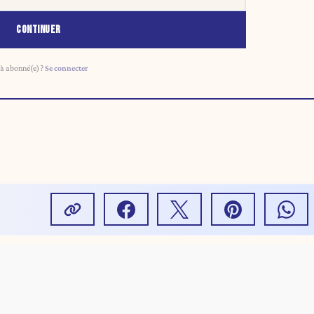
CONTINUER
à abonné(e) ?
Se connecter