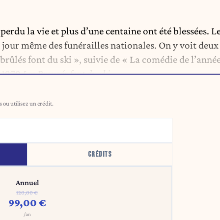
erdu la vie et plus d’une centaine ont été blessées. L
e jour même des funérailles nationales. On y voit deux
rûlés font du ski », suivie de « La comédie de l’anné
e 1979
Les Bronzés font du ski
.
ou utilisez un crédit.
CRÉDITS
Annuel
120,00 €
99,00 €
/an