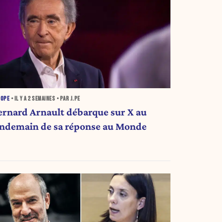
ROPE
• IL Y A
2 SEMAINES
• PAR J.PE
ernard Arnault débarque sur X au
endemain de sa réponse au Monde