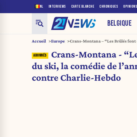
NL
INTERVIEWS
CARTE BLANCHE
CHRONIQUES
OPINION
BELGIQUE
Accueil
Europe
Crans-Montana – “Les Brûlés font d
l’année” : plainte contre Charlie-
Crans-Montana - “Le
du ski, la comédie de l’an
contre Charlie-Hebdo