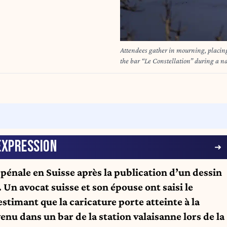
Attendees gather in mourning, placing 
the bar “Le Constellation” during a 
2026, in tribute to the victims of the 
and injuring 116 others, most of them 
mourning on January 9 for the dozens o
crammed with New Year revellers. Just 
Crans-Montana, which left 40 dead and
standstill for a minute of silence 
EXPRESSION
 pénale en Suisse après la publication d’un dessin
n avocat suisse et son épouse ont saisi le
stimant que la caricature porte atteinte à la
enu dans un bar de la station valaisanne lors de la