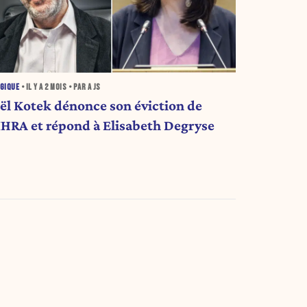
GIQUE
• IL Y A
2 MOIS
• PAR A JS
oël Kotek dénonce son éviction de
’IHRA et répond à Elisabeth Degryse