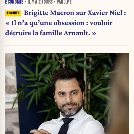
ÉCONOMIE
• IL Y A
2 JOURS
• PAR J.PE
Brigitte Macron sur Xavier Niel :
« Il n’a qu’une obsession : vouloir
détruire la famille Arnault. »