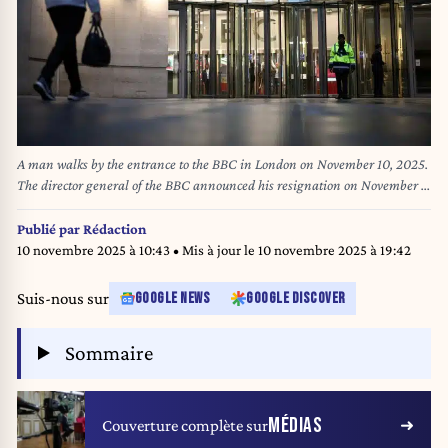
A man walks by the entrance to the BBC in London on November 10, 2025.
The director general of the BBC announced his resignation on November 9
following a row over the editing of a documentary about Donald Trump as
the US president attacked "corrupt journalists". HENRY NICHOLLS / AFP
Publié par
Rédaction
10 novembre 2025 à 10:43
• Mis à jour le
10 novembre 2025 à 19:42
Suis-nous sur
GOOGLE NEWS
GOOGLE DISCOVER
Sommaire
MÉDIAS
Couverture complète sur