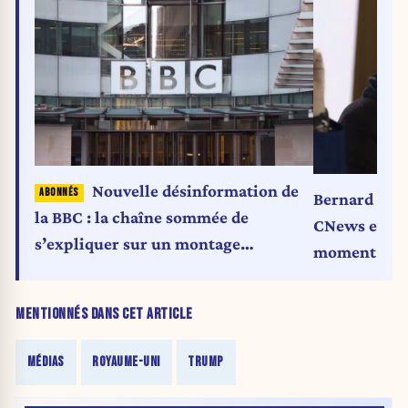
Nouvelle désinformation de
Bernard de la
la BBC : la chaîne sommée de
CNews est un
s’expliquer sur un montage
moment-là Fr
trompeur d’un discours de Trump
radio d’opin
MENTIONNÉS DANS CET ARTICLE
MÉDIAS
ROYAUME-UNI
TRUMP