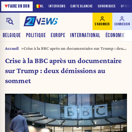
♥
FAIRE UN DON
NL
INTERVIEWS
CARTE BLANCHE
CHRONIQUES
OPINIO
S'ABONNER
CONNEXION
BELGIQUE
POLITIQUE
EUROPE
INTERNATIONAL
ÉCONOMIE
Accueil
Crise à la BBC après un documentaire sur Trump : deux
démissions au sommet
Crise à la BBC après un documentaire
sur Trump : deux démissions au
sommet