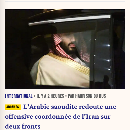
INTERNATIONAL
• IL Y A
2 HEURES
• PAR HARRISON DU BUS
L'Arabie saoudite redoute une
offensive coordonnée de l'Iran sur
deux fronts