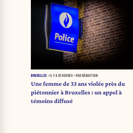
BRUXELLES
• IL Y A
22 HEURES
• PAR RÉDACTION
Une femme de 33 ans violée près du
piétonnier à Bruxelles : un appel à
témoins diffusé