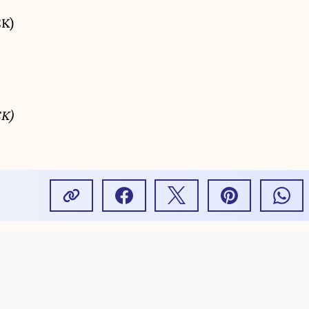
K)
K)