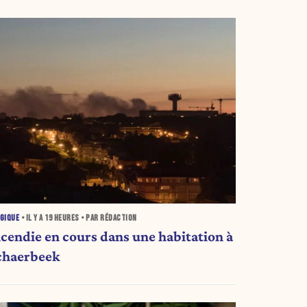
GIQUE
• IL Y A
19 HEURES
• PAR RÉDACTION
ncendie en cours dans une habitation à
chaerbeek