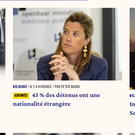
BELGIQUE
• IL Y A
8 HEURES
• PAR PETER BACKX
45 % des détenus ont une
BEL
nationalité étrangère
I
S