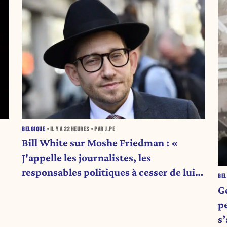
BELGIQUE
• IL Y A
22 HEURES
• PAR J.PE
Bill White sur Moshe Friedman : «
J'appelle les journalistes, les
responsables politiques à cesser de lui
BEL
attribuer une autorité religieuse »
G
pe
s