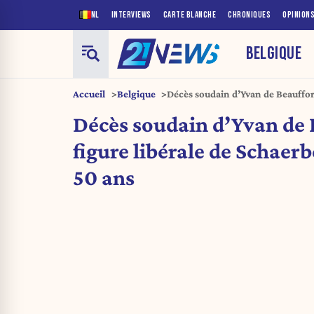
NL
INTERVIEWS
CARTE BLANCHE
CHRONIQUES
OPINION
BELGIQUE
Accueil
Belgique
Décès soudain d’Yvan de Beauffort
Schaerbeek, à l’âge de 50 ans
Décès soudain d’Yvan de 
figure libérale de Schaerb
50 ans