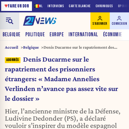
♥
FAIRE UN DON
NL
INTERVIEWS
CARTE BLANCHE
CHRONIQUES
OPINIO
S'ABONNER
CONNEXION
BELGIQUE
POLITIQUE
EUROPE
INTERNATIONAL
ÉCONOMIE
Accueil
Belgique
Denis Ducarme sur le rapatriement des
prisonniers étrangers: « Madame Annelies
Denis Ducarme sur le
Verlinden n’avance pas assez vite sur le
dossier »
rapatriement des prisonniers
étrangers: « Madame Annelies
Verlinden n’avance pas assez vite sur
le dossier »
Hier, l’ancienne ministre de la Défense,
Ludivine Dedonder (PS), a déclaré
vouloir s’inspirer du modèle espagnol