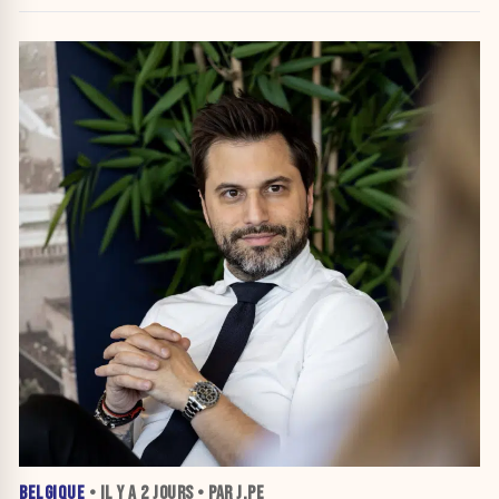
attribuer une autorité religieuse »
BELGIQUE
• IL Y A
2 JOURS
• PAR J.PE