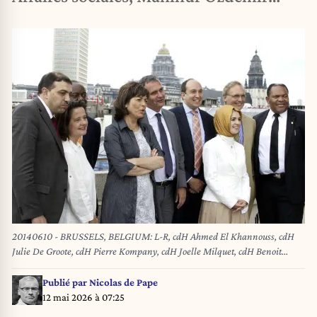
20140610 - BRUSSELS, BELGIUM: L-R, cdH Ahmed El Khannouss, cdH
Julie De Groote, cdH Pierre Kompany, cdH Joelle Milquet, cdH Benoit
Cerexhe, cdH Hamza Fassi-Fihri , cdH Mahinur Ozdemir, cdH Andre Du
Bus and cdH Bertin Mampaka Mankamba pose for a group picture of cdH
Publié par
Nicolas de Pape
in Brussels parliament in marge of during the installation session at the
12 mai 2026 à 07:25
first day of Brussels parliament after last regional elections last month, in