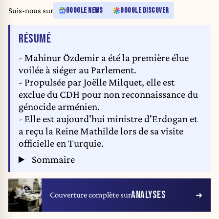
Brussels, Tuesday 10 June 2014. The new elected take the oath to become
Suis-nous sur
GOOGLE NEWS
GOOGLE DISCOVER
members of the Brussels parliament for the 2014-2019 legislature. BELGA
PHOTO NICOLAS MAETERLINCK
DE L'ARTICLE
RÉSUMÉ
- Mahinur Özdemir a été la première élue
voilée à siéger au Parlement.
- Propulsée par Joëlle Milquet, elle est
exclue du CDH pour non reconnaissance du
génocide arménien.
- Elle est aujourd'hui ministre d'Erdogan et
a reçu la Reine Mathilde lors de sa visite
officielle en Turquie.
Sommaire
ANALYSES
Couverture complète sur