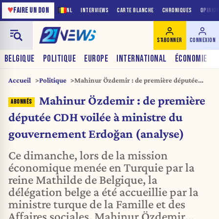
♥
FAIRE UN DON
NL
INTERVIEWS
CARTE BLANCHE
CHRONIQUES
OPINIO
S'ABONNER
CONNEXION
BELGIQUE
POLITIQUE
EUROPE
INTERNATIONAL
ÉCONOMIE
Accueil
Politique
Mahinur Özdemir : de première députée
CDH voilée à ministre du gouvernement
Mahinur Özdemir : de première
Erdoğan (analyse)
députée CDH voilée à ministre du
gouvernement Erdoğan (analyse)
Ce dimanche, lors de la mission
économique menée en Turquie par la
reine Mathilde de Belgique, la
délégation belge a été accueillie par la
ministre turque de la Famille et des
Affaires sociales, Mahinur Özdemir…