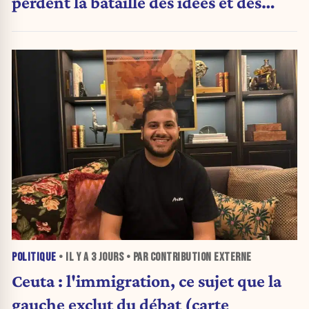
perdent la bataille des idées et des
urnes
POLITIQUE
• IL Y A
3 JOURS
• PAR CONTRIBUTION EXTERNE
Ceuta : l'immigration, ce sujet que la
gauche exclut du débat (carte