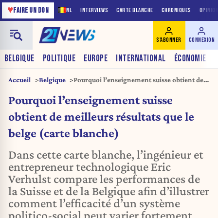
♥
FAIRE UN DON
NL
INTERVIEWS
CARTE BLANCHE
CHRONIQUES
OPINIO
S'ABONNER
CONNEXION
BELGIQUE
POLITIQUE
EUROPE
INTERNATIONAL
ÉCONOMIE
Accueil
Belgique
Pourquoi l’enseignement suisse obtient de
meilleurs résultats que le belge (carte
Pourquoi l’enseignement suisse
blanche)
obtient de meilleurs résultats que le
belge (carte blanche)
Dans cette carte blanche, l’ingénieur et
entrepreneur technologique Eric
Verhulst compare les performances de
la Suisse et de la Belgique afin d’illustrer
comment l’efficacité d’un système
politico-social peut varier fortement