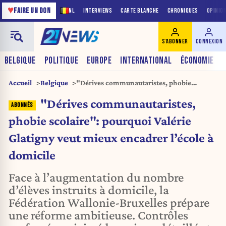
♥
FAIRE UN DON
NL
INTERVIEWS
CARTE BLANCHE
CHRONIQUES
OPINIO
S'ABONNER
CONNEXION
BELGIQUE
POLITIQUE
EUROPE
INTERNATIONAL
ÉCONOMIE
Accueil
Belgique
"Dérives communautaristes, phobie
scolaire": pourquoi Valérie Glatigny veut
"Dérives communautaristes,
mieux encadrer l’école à domicile
phobie scolaire": pourquoi Valérie
Glatigny veut mieux encadrer l’école à
domicile
Face à l’augmentation du nombre
d’élèves instruits à domicile, la
Fédération Wallonie-Bruxelles prépare
une réforme ambitieuse. Contrôles