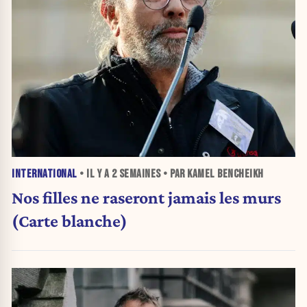
INTERNATIONAL
• IL Y A
2 SEMAINES
• PAR KAMEL BENCHEIKH
Nos filles ne raseront jamais les murs
(Carte blanche)