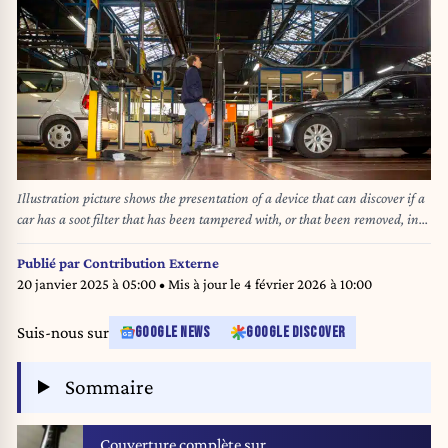
Illustration picture shows the presentation of a device that can discover if a
car has a soot filter that has been tampered with, or that been removed, in
Evere, Brussels, Monday 07 January 2019. BELGA PHOTO HATIM
KAGHAT
Publié par
Contribution Externe
20 janvier 2025 à 05:00
• Mis à jour le
4 février 2026 à 10:00
Suis-nous sur
GOOGLE NEWS
GOOGLE DISCOVER
Sommaire
Couverture complète sur