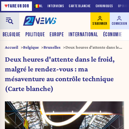
♥
FAIRE UN DON
NL
INTERVIEWS
CARTE BLANCHE
CHRONIQUES
OPINIO
S'ABONNER
CONNEXION
BELGIQUE
POLITIQUE
EUROPE
INTERNATIONAL
ÉCONOMIE
Accueil
Belgique
Bruxelles
Deux heures d'attente dans le
froid, malgré le rendez-vous :
Deux heures d'attente dans le froid,
ma mésaventure au contrôle
technique (Carte blanche)
malgré le rendez-vous : ma
mésaventure au contrôle technique
(Carte blanche)