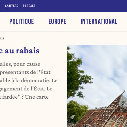
S
ANALYSES
PODCAST
POLITIQUE
EUROPE
INTERNATIONAL
ais
e au rabais
elles, pour cause
eprésentants de l'État
sable à la démocratie. Le
gagement de l'État. Le
 fardée" ? Une carte