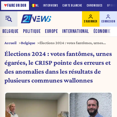
♥
FAIRE UN DON
NL
INTERVIEWS
CARTE BLANCHE
CHRONIQUES
OPINIO
S'ABONNER
CONNEXION
BELGIQUE
POLITIQUE
EUROPE
INTERNATIONAL
ÉCONOMIE
Accueil
Belgique
Élections 2024 : votes fantômes, urnes
égarées, le CRISP pointe des erreurs et des
Élections 2024 : votes fantômes, urnes
anomalies dans les résultats de plusieurs
communes wallonnes
égarées, le CRISP pointe des erreurs et
des anomalies dans les résultats de
plusieurs communes wallonnes