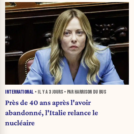
INTERNATIONAL
• IL Y A
3 JOURS
• PAR HARRISON DU BUS
Près de 40 ans après l'avoir
abandonné, l'Italie relance le
nucléaire