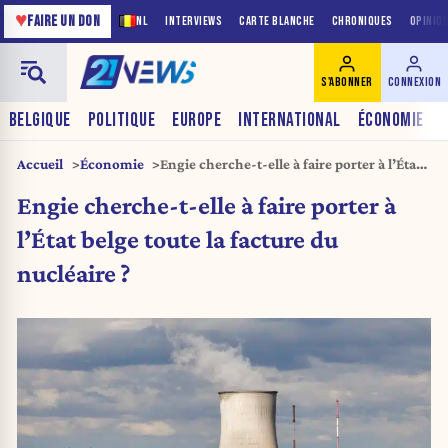
♥
FAIRE UN DON
NL
INTERVIEWS
CARTE BLANCHE
CHRONIQUES
OPINIO
S'ABONNER
CONNEXION
BELGIQUE
POLITIQUE
EUROPE
INTERNATIONAL
ÉCONOMIE
Accueil
Économie
Engie cherche-t-elle à faire porter à l’État
belge toute la facture du nucléaire ?
Engie cherche-t-elle à faire porter à
l’État belge toute la facture du
nucléaire ?