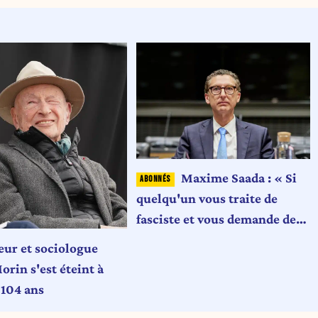
Maxime Saada : « Si
quelqu'un vous traite de
fasciste et vous demande de
l'argent, peut-être que vous
eur et sociologue
ne lui en donnerez pas »
rin s'est éteint à
 104 ans