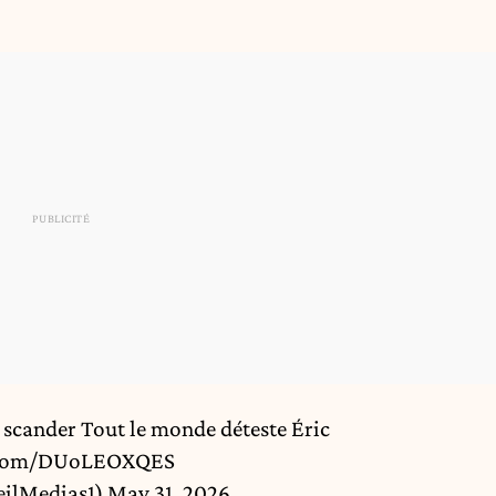
à scander Tout le monde déteste Éric
r.com/DUoLEOXQES
eilMedias1)
May 31, 2026