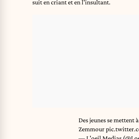
suit en criant et en l'insultant.
Des jeunes se mettent 
Zemmour
pic.twitte
— L'oeil Medias (@Lo