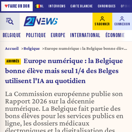
♥
FAIRE UN DON
NL
INTERVIEWS
CARTE BLANCHE
CHRONIQUES
OPINIO
S'ABONNER
CONNEXION
BELGIQUE
POLITIQUE
EUROPE
INTERNATIONAL
ÉCONOMIE
Accueil
Belgique
Europe numérique : la Belgique bonne élève
mais seul 1/4 des Belges utilisent l'IA au
Europe numérique : la Belgique
quotidien
bonne élève mais seul 1/4 des Belges
utilisent l'IA au quotidien
La Commission européenne publie son
Rapport 2026 sur la décennie
numérique. La Belgique fait partie des
bons élèves pour les services publics en
ligne, les dossiers médicaux
électroniques et la digitalisation des