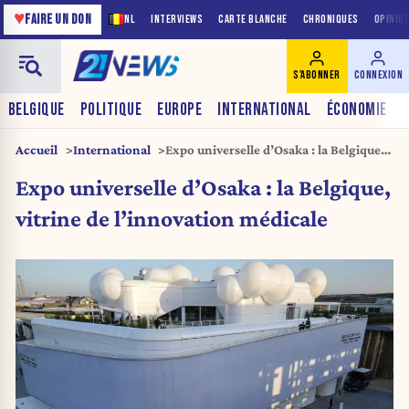
♥
FAIRE UN DON
NL
INTERVIEWS
CARTE BLANCHE
CHRONIQUES
OPINIO
S'ABONNER
CONNEXION
BELGIQUE
POLITIQUE
EUROPE
INTERNATIONAL
ÉCONOMIE
Accueil
International
Expo universelle d’Osaka : la Belgique,
vitrine de l’innovation médicale
Expo universelle d’Osaka : la Belgique,
vitrine de l’innovation médicale