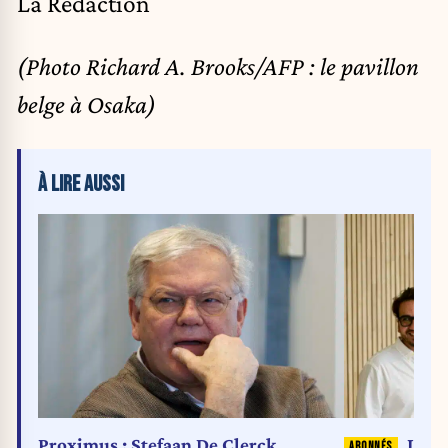
La Rédaction
(Photo Richard A. Brooks/AFP : le pavillon
belge à Osaka)
À LIRE AUSSI
Proximus : Stefaan De Clerck
L’éc