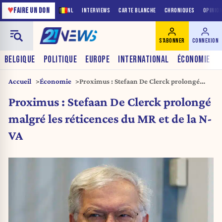
♥
FAIRE UN DON
NL
INTERVIEWS
CARTE BLANCHE
CHRONIQUES
OPINIO
S'ABONNER
CONNEXION
BELGIQUE
POLITIQUE
EUROPE
INTERNATIONAL
ÉCONOMIE
Accueil
Économie
Proximus : Stefaan De Clerck prolongé
malgré les réticences du MR et de la N-VA
Proximus : Stefaan De Clerck prolongé
malgré les réticences du MR et de la N-
VA