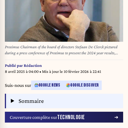
Proximus Chairman of the board of directors Stefaan De Clerck pictured
during a press conference of Proximus to present the 2024 year results,
Friday 28 February 2025 in Brussels. BELGA PHOTO NICOLAS
MAETERLINCK
Publié par
Rédaction
8 avril 2025 à 04:00
• Mis à jour le
10 février 2026 à 22:41
Suis-nous sur
GOOGLE NEWS
GOOGLE DISCOVER
Sommaire
TECHNOLOGIE
Couverture complète sur