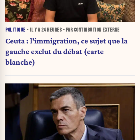
POLITIQUE
• IL Y A
24 HEURES
• PAR CONTRIBUTION EXTERNE
Ceuta : l'immigration, ce sujet que la
gauche exclut du débat (carte
blanche)