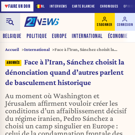
♥
FAIRE UN DON
NL
INTERVIEWS
CARTE BLANCHE
CHRONIQUES
OPINIO
S'ABONNER
CONNEXION
BELGIQUE
POLITIQUE
EUROPE
INTERNATIONAL
ÉCONOMIE
Accueil
International
Face à l’Iran, Sánchez choisit la
dénonciation quand d’autres parlent de
Face à l’Iran, Sánchez choisit la
basculement historique
dénonciation quand d’autres parlent
de basculement historique
Au moment où Washington et
Jérusalem affirment vouloir créer les
conditions d’un affaiblissement décisif
du régime iranien, Pedro Sánchez a
choisi un camp singulier en Europe :
celui de la condamnation frontale des