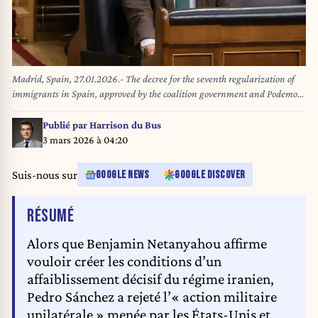
Madrid, Spain, 27.01.2026.- The decree for the seventh regularization of
immigrants in Spain, approved by the coalition government and Podemos,
is a measure that will benefit some 500,000 foreigners. It also includes all
those who have requested international protection, that is, those arriving
Publié par
Harrison du Bus
fleeing countries at war and other situations of violence or discrimination
3 mars 2026 à 04:20
that endanger their lives. This occurred after losing a vote in Congress. The
pension reform was extraordinary, with the Popular Party (PP) voting
Suis-nous sur
GOOGLE NEWS
GOOGLE DISCOVER
against it, and its leader, Alberto Núñez Feijóo, considers the extraordinary
regularization of migrants a new episode of political opportunism by Pedro
DE L'ARTICLE
RÉSUMÉ
Sánchez to cover up the Adamuz tragedy. Photo: Juan Carlos Rojas
Alors que Benjamin Netanyahou affirme
vouloir créer les conditions d’un
affaiblissement décisif du régime iranien,
Pedro Sánchez a rejeté l’« action militaire
unilatérale » menée par les États-Unis et