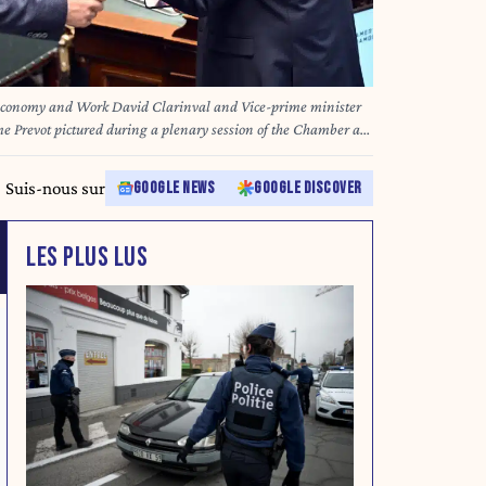
 Economy and Work David Clarinval and Vice-prime minister
e Prevot pictured during a plenary session of the Chamber at
s, Thursday 20 March 2025. BELGA PHOTO ERIC LALMAND
Suis-nous sur
GOOGLE NEWS
GOOGLE DISCOVER
LES PLUS LUS