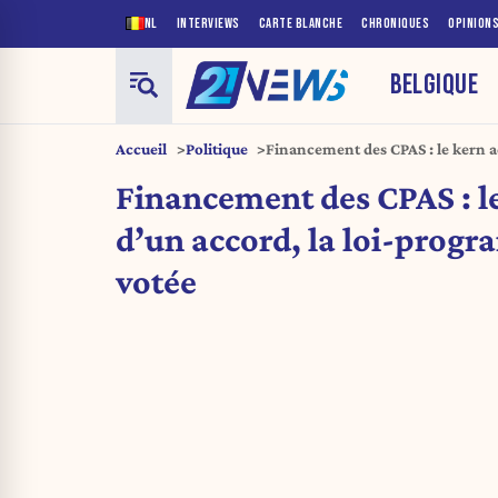
NL
INTERVIEWS
CARTE BLANCHE
CHRONIQUES
OPINION
BELGIQUE
Accueil
Politique
Financement des CPAS : le kern a
programme peut être votée
Financement des CPAS : l
d’un accord, la loi-prog
votée