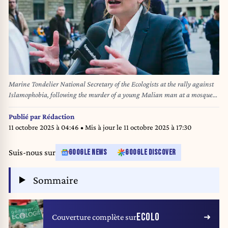
Marine Tondelier National Secretary of the Ecologists at the rally against
Islamophobia, following the murder of a young Malian man at a mosque
in the Gard department. Paris, France, on April 27, 2025. Marine
Tondelier secretaire nationale des Ecologistes lors du rassemblement
Publié par
Rédaction
contre l islamophobie apres le meurtre d un jeune Malien dans une
11 octobre 2025 à 04:46
• Mis à jour le
11 octobre 2025 à 17:30
mosquee du Gard. Paris, France, le 27 avril 2025. (Photo by Virginie
Haffner / Hans Lucas / Hans Lucas via AFP)
Suis-nous sur
GOOGLE NEWS
GOOGLE DISCOVER
Sommaire
ECOLO
Couverture complète sur