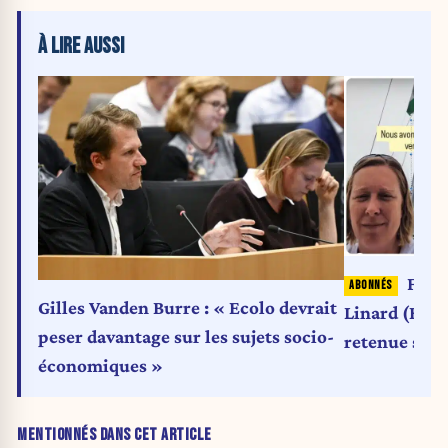
À LIRE AUSSI
Flott
Gilles Vanden Burre : « Ecolo devrait
Linard (Ecol
peser davantage sur les sujets socio-
retenue sur 
économiques »
MENTIONNÉS DANS CET ARTICLE