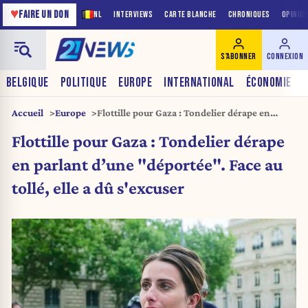
♥
FAIRE UN DON
NL
INTERVIEWS
CARTE BLANCHE
CHRONIQUES
OPINIO
S'ABONNER
CONNEXION
BELGIQUE
POLITIQUE
EUROPE
INTERNATIONAL
ÉCONOMIE
Accueil
Europe
Flottille pour Gaza : Tondelier dérape en
parlant d’une « déportée ». Face au tollé, elle
Flottille pour Gaza : Tondelier dérape
a dû s’excuser
en parlant d’une "déportée". Face au
tollé, elle a dû s'excuser