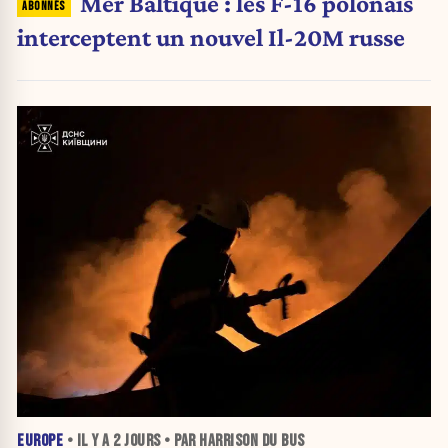
Mer Baltique : les F-16 polonais
interceptent un nouvel Il-20M russe
EUROPE
• IL Y A
2 JOURS
• PAR HARRISON DU BUS