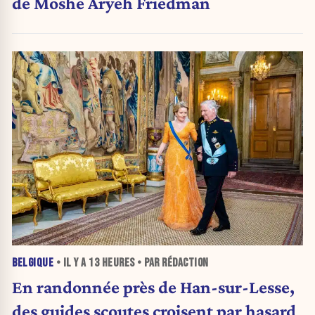
de Moshe Aryeh Friedman
BELGIQUE
• IL Y A
13 HEURES
• PAR RÉDACTION
En randonnée près de Han-sur-Lesse,
des guides scoutes croisent par hasard