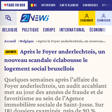
♥
FAIRE UN DON
NL
INTERVIEWS
CARTE BLANCHE
CHRONIQUES
OPINIO
S'ABONNER
CONNEXION
BELGIQUE
POLITIQUE
EUROPE
INTERNATIONAL
ÉCONOMIE
Accueil
Belgique
Après le Foyer anderlechtois, un nouveau
scandale éclabousse le logement social
Après le Foyer anderlechtois, un
bruxellois
nouveau scandale éclabousse le
logement social bruxellois
Quelques semaines après l'affaire du
Foyer anderlechtois, un audit accablant
met au jour des années de fraude et de
favoritisme au sein de l'Agence
immobilière sociale de Saint-Josse. Sur
181 dossiers examinés, près de 90 %