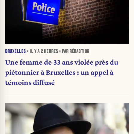
BRUXELLES
• IL Y A
2 HEURES
• PAR RÉDACTION
Une femme de 33 ans violée près du
piétonnier à Bruxelles : un appel à
témoins diffusé