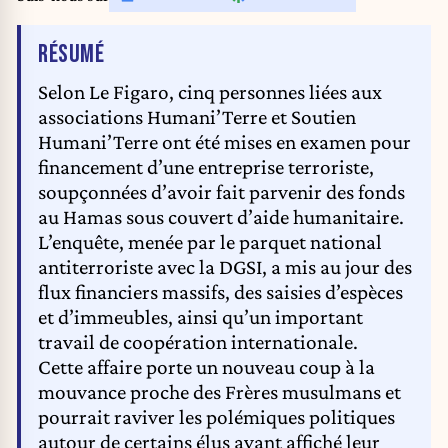
ongoing ceasefire arrangements, aiming to ensure the dignified recovery of
remains. The bodies were transferred to a neutral location for identification
DE L'ARTICLE
RÉSUMÉ
and forensic examination. (Credit Image: © Hashem Zimmo/TheNEWS2
via ZUMA Press Wire)
Selon Le Figaro, cinq personnes liées aux
associations Humani’Terre et Soutien
Humani’Terre ont été mises en examen pour
financement d’une entreprise terroriste,
soupçonnées d’avoir fait parvenir des fonds
au Hamas sous couvert d’aide humanitaire.
L’enquête, menée par le parquet national
antiterroriste avec la DGSI, a mis au jour des
flux financiers massifs, des saisies d’espèces
et d’immeubles, ainsi qu’un important
travail de coopération internationale.
Cette affaire porte un nouveau coup à la
mouvance proche des Frères musulmans et
pourrait raviver les polémiques politiques
autour de certains élus ayant affiché leur