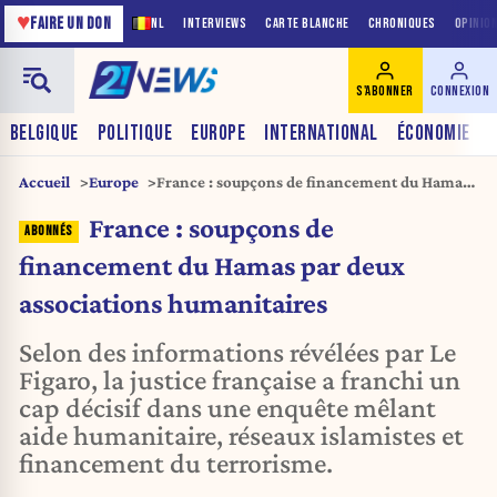
♥
FAIRE UN DON
NL
INTERVIEWS
CARTE BLANCHE
CHRONIQUES
OPINIO
S'ABONNER
CONNEXION
BELGIQUE
POLITIQUE
EUROPE
INTERNATIONAL
ÉCONOMIE
Accueil
Europe
France : soupçons de financement du Hamas
par deux associations humanitaires
France : soupçons de
financement du Hamas par deux
associations humanitaires
Selon des informations révélées par Le
Figaro, la justice française a franchi un
cap décisif dans une enquête mêlant
aide humanitaire, réseaux islamistes et
financement du terrorisme.