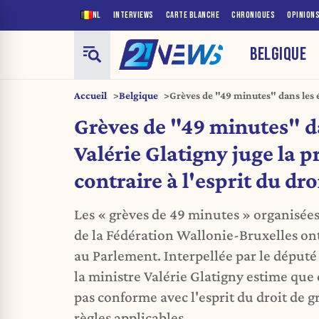
NL
INTERVIEWS
CARTE BLANCHE
CHRONIQUES
OPINION
BELGIQUE
Accueil
Belgique
Grèves de "49 minutes" dans les é
pratique contraire à l'esprit du dr
Grèves de "49 minutes" da
Valérie Glatigny juge la p
contraire à l'esprit du dro
Les « grèves de 49 minutes » organisées
de la Fédération Wallonie-Bruxelles ont 
au Parlement. Interpellée par le déput
la ministre Valérie Glatigny estime que 
pas conforme avec l'esprit du droit de gr
règles applicables.