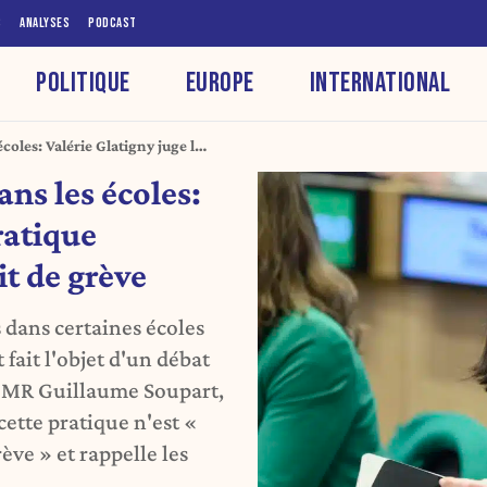
S
ANALYSES
PODCAST
POLITIQUE
EUROPE
INTERNATIONAL
coles: Valérie Glatigny juge la
oit de grève
ns les écoles:
ratique
it de grève
 dans certaines écoles
fait l'objet d'un débat
é MR Guillaume Soupart,
cette pratique n'est «
ève » et rappelle les