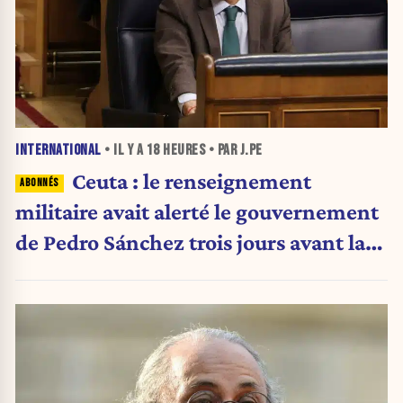
INTERNATIONAL
• IL Y A
18 HEURES
• PAR J.PE
Ceuta : le renseignement
militaire avait alerté le gouvernement
de Pedro Sánchez trois jours avant la
crise migratoire