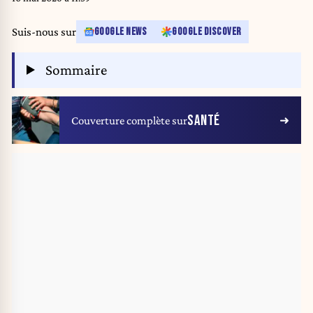
outbreak occurred on the MV Hondius, travelling from Ushuaia in
Argentina to Cape Verde. The patient being treated in Johannesburg tested
Suis-nous sur
GOOGLE NEWS
GOOGLE DISCOVER
positive for a hantavirus, a family of viruses that can cause hemorrhagic
fever, South African spokesperson Foster Mohale said.
Sommaire
SANTÉ
Couverture complète sur