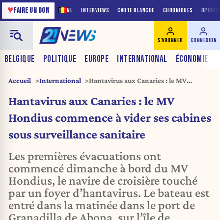
♥
FAIRE UN DON
NL
INTERVIEWS
CARTE BLANCHE
CHRONIQUES
OPINIO
S'ABONNER
CONNEXION
BELGIQUE
POLITIQUE
EUROPE
INTERNATIONAL
ÉCONOMIE
Accueil
International
Hantavirus aux Canaries : le MV
Hondius commence à vider ses cabines
Hantavirus aux Canaries : le MV
sous surveillance sanitaire
Hondius commence à vider ses cabines
sous surveillance sanitaire
Les premières évacuations ont
commencé dimanche à bord du MV
Hondius, le navire de croisière touché
par un foyer d’hantavirus. Le bateau est
entré dans la matinée dans le port de
Granadilla de Abona, sur l’île de