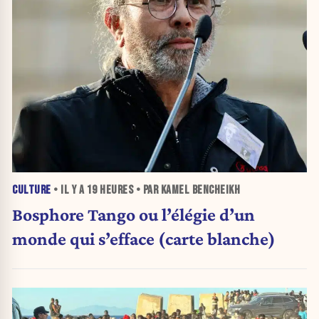
CULTURE
• IL Y A
19 HEURES
• PAR KAMEL BENCHEIKH
Bosphore Tango ou l’élégie d’un
monde qui s’efface (carte blanche)