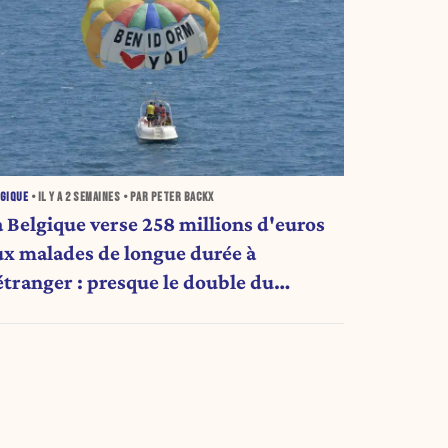
GIQUE
• IL Y A
2 SEMAINES
• PAR PETER BACKX
a Belgique verse 258 millions d'euros
ux malades de longue durée à
'étranger : presque le double du
ntant d'il y a cinq ans