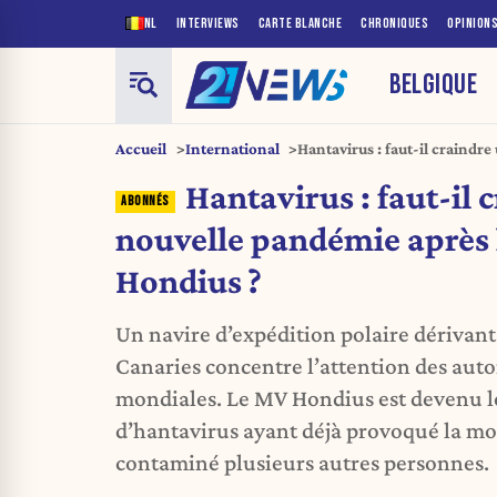
NL
INTERVIEWS
CARTE BLANCHE
CHRONIQUES
OPINION
BELGIQUE
Accueil
International
Hantavirus : faut-il craindr
l’alerte du MV Hondius ?
Hantavirus : faut-il 
nouvelle pandémie après 
Hondius ?
Un navire d’expédition polaire dérivant 
Canaries concentre l’attention des autor
mondiales. Le MV Hondius est devenu le
d’hantavirus ayant déjà provoqué la mor
contaminé plusieurs autres personnes.