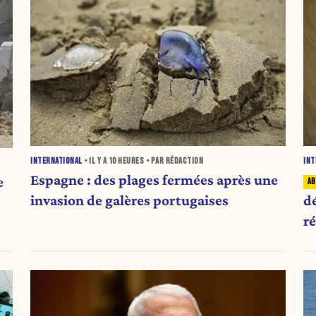
INTERNATIONAL
• IL Y A
10 HEURES
• PAR RÉDACTION
INT
Espagne : des plages fermées après une
e
invasion de galères portugaises
d
r