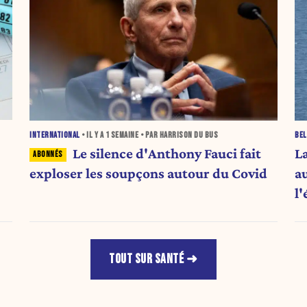
INTERNATIONAL
• IL Y A
1 SEMAINE
• PAR HARRISON DU BUS
BEL
Le silence d'Anthony Fauci fait
L
exploser les soupçons autour du Covid
a
l
mo
TOUT SUR SANTÉ