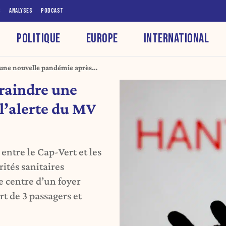
S
ANALYSES
PODCAST
POLITIQUE
EUROPE
INTERNATIONAL
e une nouvelle pandémie après
craindre une
l’alerte du MV
entre le Cap-Vert et les
ités sanitaires
 centre d’un foyer
t de 3 passagers et