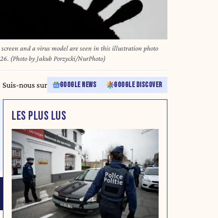
screen and a virus model are seen in this illustration photo
26. (Photo by Jakub Porzycki/NurPhoto)
Suis-nous sur
GOOGLE NEWS
GOOGLE DISCOVER
LES PLUS LUS