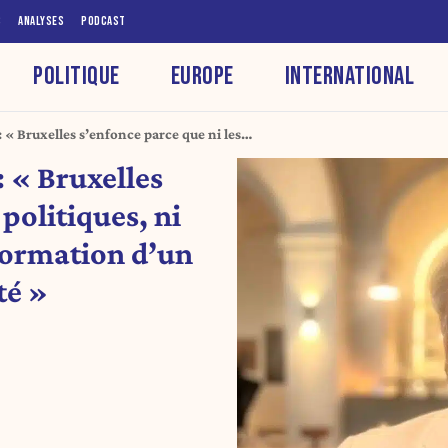
S
ANALYSES
PODCAST
POLITIQUE
EUROPE
INTERNATIONAL
« Bruxelles s’enfonce parce que ni les
oyens ne font de la formation d’un
 « Bruxelles
iorité »
 politiques, ni
 formation d’un
té »