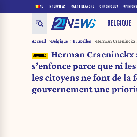
NL
INTERVIEWS
CARTE BLANCHE
CHRONIQUES
OPINION
BELGIQUE
Accueil
Belgique
Bruxelles
Herman Craeninckx : 
politiques, ni les cit
Herman Craeninckx :
gouvernement une pr
s’enfonce parce que ni les
les citoyens ne font de la
gouvernement une priori