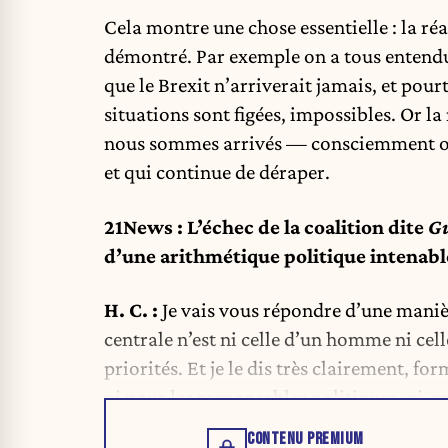
Cela montre une chose essentielle : la réal
démontré. Par exemple on a tous entendu
que le Brexit n’arriverait jamais, et pou
situations sont figées, impossibles. Or l
nous sommes arrivés — consciemment ou
et qui continue de déraper.
21News : L’échec de la coalition dite
G
d’une arithmétique politique intenable
H. C. :
Je vais vous répondre d’une manièr
centrale n’est ni celle d’un homme ni cell
priorités. Et je le dis très clairement, 
ni pour les responsables politiques, ni,
CONTENU PREMIUM