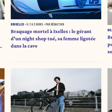
BRUXELLES
• IL Y A
2 JOURS
• PAR RÉDACTION
Braquage mortel à Ixelles : le gérant
BEL
B
d'un night shop tué, sa femme ligotée
po
dans la cave
PV
s