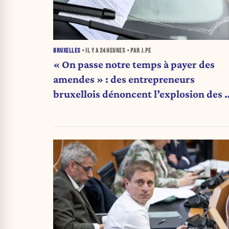
BRUXELLES
• IL Y A
24 HEURES
• PAR J.PE
« On passe notre temps à payer des
amendes » : des entrepreneurs
bruxellois dénoncent l’explosion des 
qui étranglent leur activité