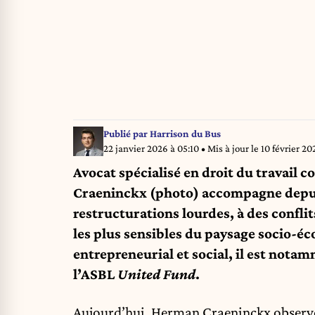
Publié par
Harrison du Bus
22 janvier 2026 à 05:10
• Mis à jour le
10 février 20
Avocat spécialisé en droit du travail co
Craeninckx (photo) accompagne depuis
restructurations lourdes, à des confli
les plus sensibles du paysage socio-é
entrepreneurial et social, il est not
l’ASBL
United Fund
.
Aujourd’hui, Herman Craeninckx observe 