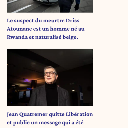
Le suspect du meurtre Driss
Atounane est un homme né au
Rwanda et naturalisé belge.
Jean Quatremer quitte Libération
et publie un message qui a été