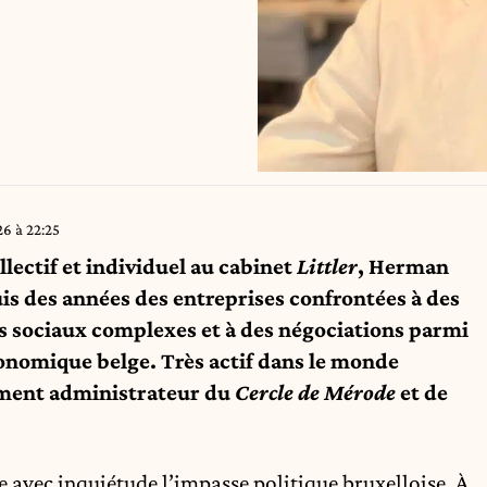
26 à 22:25
llectif et individuel au cabinet
Littler
, Herman
 des années des entreprises confrontées à des
ts sociaux complexes et à des négociations parmi
conomique belge. Très actif dans le monde
amment administrateur du
Cercle de Mérode
et de
avec inquiétude l’impasse politique bruxelloise. À