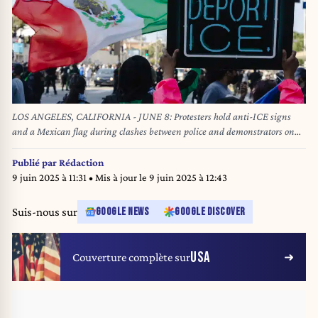
LOS ANGELES, CALIFORNIA - JUNE 8: Protesters hold anti-ICE signs
and a Mexican flag during clashes between police and demonstrators on
June 8, 2025 in Downtown Los Angeles, California. The clashes come after
ICE raids swept throughout the city over the weekend. Jim Vondruska/Getty
Publié par
Rédaction
Images/AFP (Photo by Jim Vondruska / GETTY IMAGES NORTH
9 juin 2025 à 11:31
• Mis à jour le
9 juin 2025 à 12:43
AMERICA / Getty Images via AFP)
Suis-nous sur
GOOGLE NEWS
GOOGLE DISCOVER
USA
Couverture complète sur