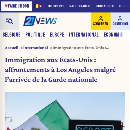
♥
FAIRE UN DON
NL
INTERVIEWS
CARTE BLANCHE
CHRONIQUES
OPINIO
S'ABONNER
CONNEXION
BELGIQUE
POLITIQUE
EUROPE
INTERNATIONAL
ÉCONOMIE
Accueil
International
Immigration aux États-Unis :
affrontements à Los Angeles malgré
Immigration aux États-Unis :
l’arrivée de la Garde nationale
affrontements à Los Angeles malgré
l’arrivée de la Garde nationale