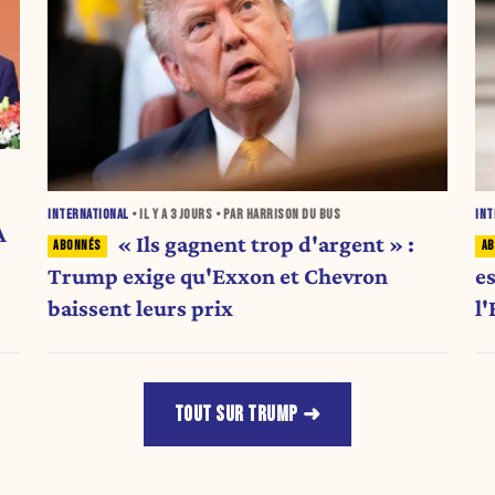
INTERNATIONAL
• IL Y A
3 JOURS
• PAR HARRISON DU BUS
INT
A
« Ils gagnent trop d'argent » :
Trump exige qu'Exxon et Chevron
e
baissent leurs prix
l
TOUT SUR TRUMP