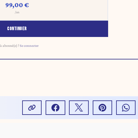
99,00 €
/an
CONTINUER
à abonné(e) ?
Se connecter