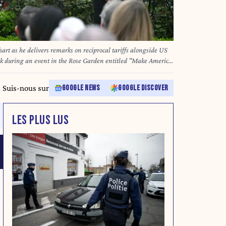
rt as he delivers remarks on reciprocal tariffs alongside US
k during an event in the Rose Garden entitled "Make America
 Washington, DC, on April 2, 2025. Trump geared up to
ariffs in a move that threatens to ignite a devastating global
Suis-nous sur
GOOGLE NEWS
GOOGLE DISCOVER
ncluding the European Union and Britain said they were
scalation, as nervous markets fell in Europe and America.
FP)
LES PLUS LUS