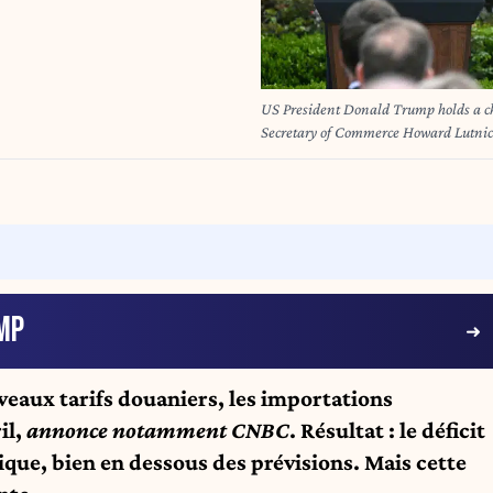
US President Donald Trump holds a cha
Secretary of Commerce Howard Lutnic
Wealthy Again" at the White House in
unveil sweeping new "Liberation Day" t
trade war. Key US trading partners i
preparing their responses to Trump's e
(Photo by Brendan SMIALOWSKI / A
MP
veaux tarifs douaniers, les importations
il,
annonce notamment
CNBC
. Résultat : le déficit
que, bien en dessous des prévisions. Mais cette