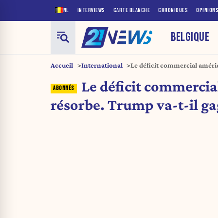
NL
INTERVIEWS
CARTE BLANCHE
CHRONIQUES
OPINION
BELGIQUE
Accueil
International
Le déficit commercial améric
gagner son pari ?
Le déficit commercia
résorbe. Trump va-t-il ga