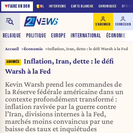
♥
FAIRE UN DON
NL
INTERVIEWS
CARTE BLANCHE
CHRONIQUES
OPINIO
S'ABONNER
CONNEXION
BELGIQUE
POLITIQUE
EUROPE
INTERNATIONAL
ÉCONOMIE
Accueil
Économie
Inflation, Iran, dette : le défi Warsh à la Fed
Inflation, Iran, dette : le défi
Warsh à la Fed
Kevin Warsh prend les commandes de
la Réserve fédérale américaine dans un
contexte profondément transformé :
inflation ravivée par la guerre contre
l’Iran, divisions internes à la Fed,
marchés moins convaincus par une
baisse des taux et inquiétudes