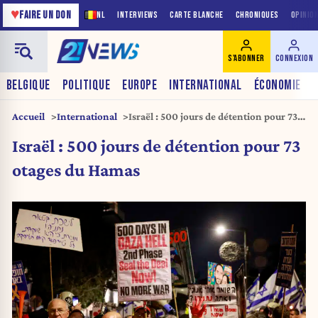
♥
FAIRE UN DON
NL
INTERVIEWS
CARTE BLANCHE
CHRONIQUES
OPINIO
S'ABONNER
CONNEXION
BELGIQUE
POLITIQUE
EUROPE
INTERNATIONAL
ÉCONOMIE
Accueil
International
Israël : 500 jours de détention pour 73
otages du Hamas
Israël : 500 jours de détention pour 73
otages du Hamas