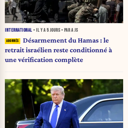
INTERNATIONAL
• IL Y A
5 JOURS
• PAR A JS
Désarmement du Hamas : le
retrait israélien reste conditionné à
une vérification complète