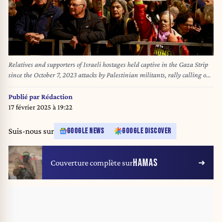
Relatives and supporters of Israeli hostages held captive in the Gaza Strip
since the October 7, 2023 attacks by Palestinian militants, rally calling on
the government for a deal to secure the captives, outside the prime minister
residence in Jerusalem on February 17, 2025, which marks the 500th day
Publié par
Rédaction
since their abduction. (Photo by Menahem Kahana / AFP)
17 février 2025 à 19:22
Suis-nous sur
GOOGLE NEWS
GOOGLE DISCOVER
HAMAS
Couverture complète sur