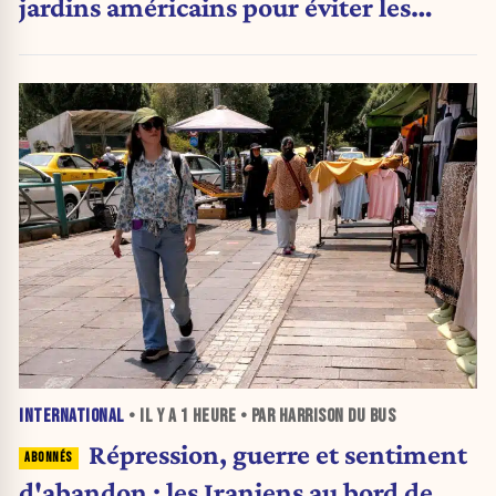
jardins américains pour éviter les
pesticides
INTERNATIONAL
• IL Y A
1 HEURE
• PAR HARRISON DU BUS
Répression, guerre et sentiment
d'abandon : les Iraniens au bord de