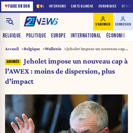
♥
FAIRE UN DON
NL
INTERVIEWS
CARTE BLANCHE
CHRONIQUES
OPINIO
S'ABONNER
CONNEXION
BELGIQUE
POLITIQUE
EUROPE
INTERNATIONAL
ÉCONOMIE
Accueil
Belgique
Wallonie
Jeholet impose un nouveau cap à
l’AWEX : moins de dispersion,
Jeholet impose un nouveau cap à
plus d’impact
l’AWEX : moins de dispersion, plus
d’impact