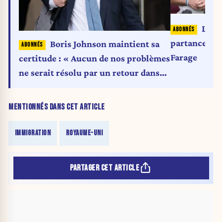
L'éc
partance ouv
Boris Johnson maintient sa
Farage
certitude : « Aucun de nos problèmes
ne serait résolu par un retour dans
l'UE »
MENTIONNÉS DANS CET ARTICLE
IMMIGRATION
ROYAUME-UNI
PARTAGER CET ARTICLE