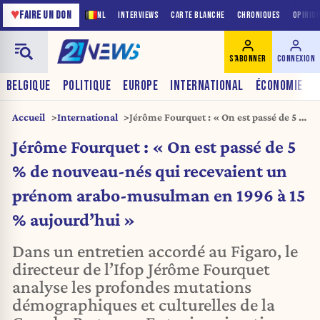
♥
FAIRE UN DON
NL
INTERVIEWS
CARTE BLANCHE
CHRONIQUES
OPINIO
S'ABONNER
CONNEXION
BELGIQUE
POLITIQUE
EUROPE
INTERNATIONAL
ÉCONOMIE
Accueil
International
Jérôme Fourquet : « On est passé de 5 %
de nouveau-nés qui recevaient un
Jérôme Fourquet : « On est passé de 5
prénom arabo-musulman en 1996 à 15
% aujourd’hui »
% de nouveau-nés qui recevaient un
prénom arabo-musulman en 1996 à 15
% aujourd’hui »
Dans un entretien accordé au Figaro, le
directeur de l’Ifop Jérôme Fourquet
analyse les profondes mutations
démographiques et culturelles de la