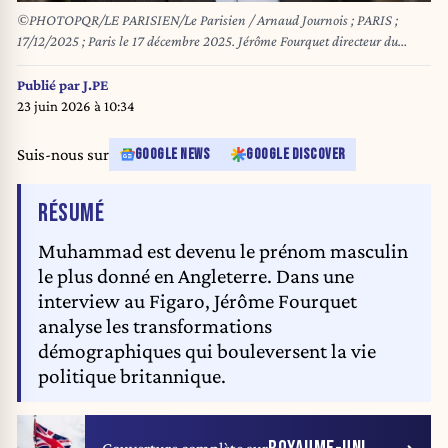
©PHOTOPQR/LE PARISIEN/Le Parisien / Arnaud Journois ; PARIS ;
17/12/2025 ; Paris le 17 décembre 2025. Jérôme Fourquet directeur du
département « Opinion et stratégies d’entreprise » de l'Institut français
d'opinion publique (IFOP) depuis 2011 Photo Le Parisien / Arnaud Journois
Publié par
J.PE
23 juin 2026 à 10:34
Suis-nous sur
GOOGLE NEWS
GOOGLE DISCOVER
DE L'ARTICLE
RÉSUMÉ
Muhammad est devenu le prénom masculin
le plus donné en Angleterre. Dans une
interview au Figaro, Jérôme Fourquet
analyse les transformations
démographiques qui bouleversent la vie
politique britannique.