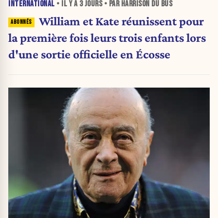
INTERNATIONAL
• IL Y A
3 JOURS
• PAR HARRISON DU BUS
William et Kate réunissent pour
la première fois leurs trois enfants lors
d'une sortie officielle en Écosse