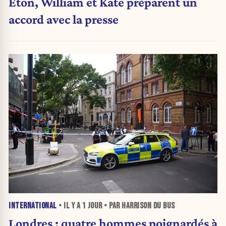
Eton, William et Kate préparent un
accord avec la presse
INTERNATIONAL
• IL Y A
1 JOUR
• PAR HARRISON DU BUS
Londres : quatre hommes poignardés à