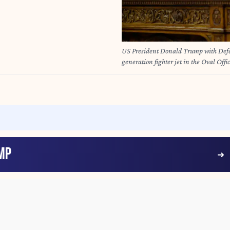
US President Donald Trump with Defe
generation fighter jet in the Oval Of
by Yuri Gripas/ABACAPRESS.COM
MP