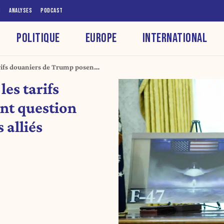
S
ANALYSES
PODCAST
POLITIQUE
EUROPE
INTERNATIONAL
rifs douaniers de Trump posent
ses alliés
es tarifs
nt question
 alliés