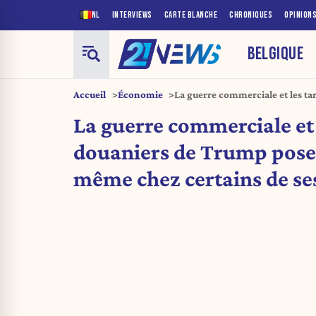
NL
INTERVIEWS
CARTE BLANCHE
CHRONIQUES
OPINION
BELGIQUE
Accueil
Économie
La guerre commerciale et les ta
question même chez certains de 
La guerre commerciale et l
douaniers de Trump pose
même chez certains de ses