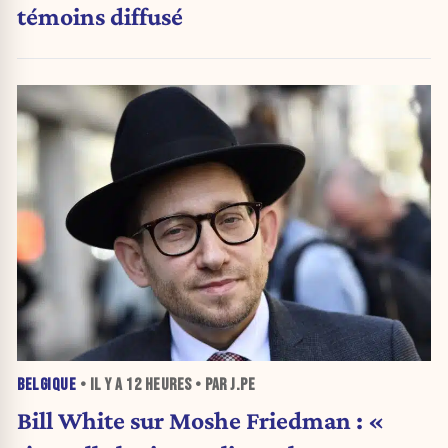
témoins diffusé
BELGIQUE
• IL Y A
12 HEURES
• PAR J.PE
Bill White sur Moshe Friedman : «