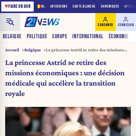
♥
FAIRE UN DON
NL
INTERVIEWS
CARTE BLANCHE
CHRONIQUES
OPINIO
S'ABONNER
CONNEXION
BELGIQUE
POLITIQUE
EUROPE
INTERNATIONAL
ÉCONOMIE
Accueil
Belgique
La princesse Astrid se retire des missions
économiques : une décision médicale qui
La princesse Astrid se retire des
accélère la transition royale
missions économiques : une décision
médicale qui accélère la transition
royale