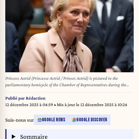
Princess Astrid (Princesse Astrid / Prinses Astrid) is pictured in the
parliamentary hemicycle of the Chamber of Representatives during the
King’s Day ceremony at the Belgian Federal Parliament in Brussels on 15
November 2025. Photo by Werner Lerooy.
Publié par
Rédaction
12 décembre 2025 à 04:59
• Mis à jour le
12 décembre 2025 à 10:24
Suis-nous sur
GOOGLE NEWS
GOOGLE DISCOVER
Sommaire