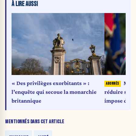
À LIRE AUSSI
« Des privilèges exorbitants » :
Même
l’enquête qui secoue la monarchie
réduire ses 
britannique
impose des c
MENTIONNÉS DANS CET ARTICLE