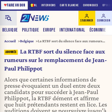
♥
FAIRE UN DON
NL
INTERVIEWS
CARTE BLANCHE
CHRONIQUES
OPINIO
S'ABONNER
CONNEXION
BELGIQUE
POLITIQUE
EUROPE
INTERNATIONAL
ÉCONOMIE
Accueil
Belgique
La RTBF sort du silence face aux rumeurs
sur le remplacement de Jean-Paul Philippot
La RTBF sort du silence face aux
rumeurs sur le remplacement de Jean-
Paul Philippot
Alors que certaines informations de
presse évoquaient un duel entre deux
candidats pour succéder à Jean-Paul
Philippot, la RTBF dément et affirme
que huit prétendants restent en lice. Les
auditions doivent se poursuivre jusqu'à