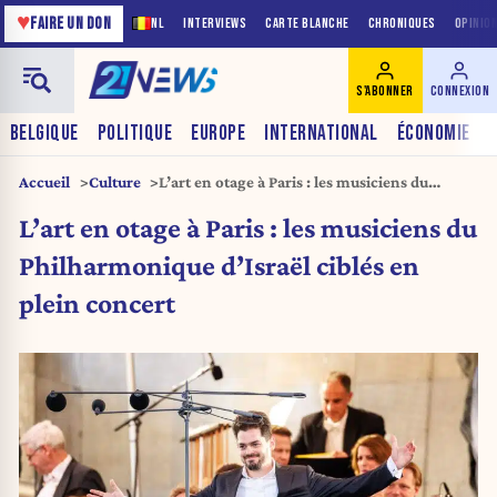
♥
FAIRE UN DON
NL
INTERVIEWS
CARTE BLANCHE
CHRONIQUES
OPINIO
S'ABONNER
CONNEXION
BELGIQUE
POLITIQUE
EUROPE
INTERNATIONAL
ÉCONOMIE
Accueil
Culture
L’art en otage à Paris : les musiciens du
Philharmonique d’Israël ciblés en plein
L’art en otage à Paris : les musiciens du
concert
Philharmonique d’Israël ciblés en
plein concert