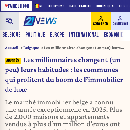
♥
FAIRE UN DON
NL
INTERVIEWS
CARTE BLANCHE
CHRONIQUES
OPINIO
S'ABONNER
CONNEXION
BELGIQUE
POLITIQUE
EUROPE
INTERNATIONAL
ÉCONOMIE
Accueil
Belgique
Les millionnaires changent (un peu) leurs
habitudes : les communes qui profitent du
Les millionnaires changent (un
boom de l’immobilier de luxe
peu) leurs habitudes : les communes
qui profitent du boom de l’immobilier
de luxe
Le marché immobilier belge a connu
une année exceptionnelle en 2025. Plus
de 2.000 maisons et appartements
vendus à plus d’un million d’euros ont