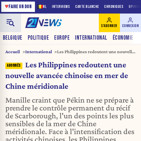
♥
FAIRE UN DON
NL
INTERVIEWS
CARTE BLANCHE
CHRONIQUES
OPINIO
S'ABONNER
CONNEXION
BELGIQUE
POLITIQUE
EUROPE
INTERNATIONAL
ÉCONOMIE
Accueil
International
Les Philippines redoutent une nouvelle
avancée chinoise en mer de Chine
Les Philippines redoutent une
méridionale
nouvelle avancée chinoise en mer de
Chine méridionale
Manille craint que Pékin ne se prépare à
prendre le contrôle permanent du récif
de Scarborough, l'un des points les plus
sensibles de la mer de Chine
méridionale. Face à l'intensification des
activités chinoises, les Philippines