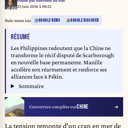
Publié par
Harrison du Bus
officials held a ground breaking ceremony for the construction of a
23 juin 2026 à 08:22
Philippine Navy barracks and a health center to boost Filipino presence in
the island which has approximately 250 residents. Pagasa Island
Suis-nous sur
GOOGLE NEWS
GOOGLE DISCOVER
PHILIPPINES PUBLICATIONxNOTxINxJPN Copyright:
xMatrixxImages/MarkxRxCristinox
DE L'ARTICLE
RÉSUMÉ
Les Philippines redoutent que la Chine ne
transforme le récif disputé de Scarborough
en nouvelle base permanente. Manille
accélère son réarmement et renforce ses
alliances face à Pékin.
Sommaire
CHINE
Couverture complète sur
La tension remonte d'un cran en mer de