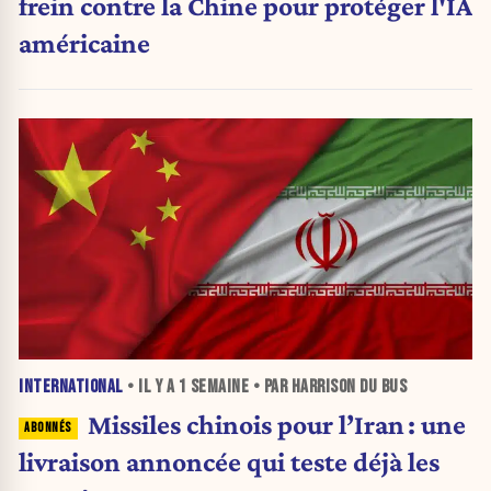
frein contre la Chine pour protéger l'IA
américaine
INTERNATIONAL
• IL Y A
1 SEMAINE
• PAR HARRISON DU BUS
Missiles chinois pour l’Iran : une
livraison annoncée qui teste déjà les