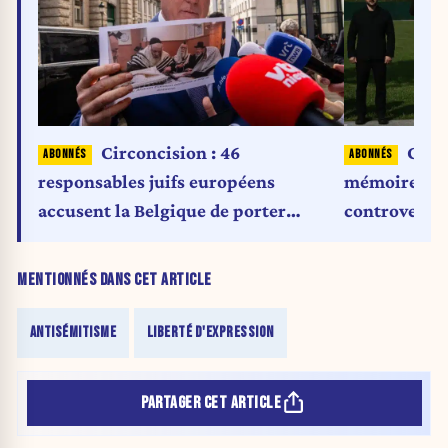
Circoncision : 46
Colla
responsables juifs européens
mémoire hist
accusent la Belgique de porter
controverse
atteinte à la liberté religieuse
MENTIONNÉS DANS CET ARTICLE
ANTISÉMITISME
LIBERTÉ D'EXPRESSION
PARTAGER CET ARTICLE