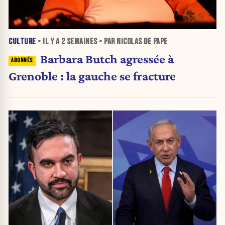
CULTURE
• IL Y A
2 SEMAINES
• PAR NICOLAS DE PAPE
Barbara Butch agressée à
Grenoble : la gauche se fracture