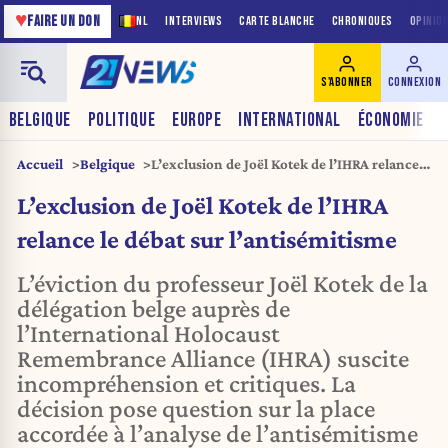
♥
FAIRE UN DON
NL
INTERVIEWS
CARTE BLANCHE
CHRONIQUES
OPINIO
S'ABONNER
CONNEXION
BELGIQUE
POLITIQUE
EUROPE
INTERNATIONAL
ÉCONOMIE
Accueil
Belgique
L’exclusion de Joël Kotek de l’IHRA relance
le débat sur l’antisémitisme
L’exclusion de Joël Kotek de l’IHRA
relance le débat sur l’antisémitisme
L’éviction du professeur Joël Kotek de la
délégation belge auprès de
l’International Holocaust
Remembrance Alliance (IHRA) suscite
incompréhension et critiques. La
décision pose question sur la place
accordée à l’analyse de l’antisémitisme