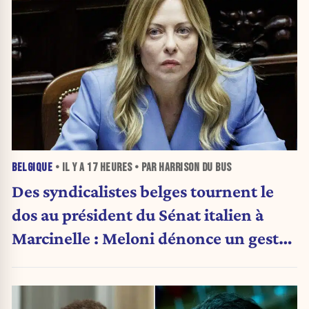
BELGIQUE
• IL Y A
17 HEURES
• PAR HARRISON DU BUS
Des syndicalistes belges tournent le
dos au président du Sénat italien à
Marcinelle : Meloni dénonce un geste
« honteux »