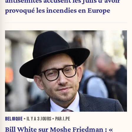
antisémites accusent les Juifs d’avoir
provoqué les incendies en Europe
BELGIQUE
• IL Y A
3 JOURS
• PAR J.PE
Bill White sur Moshe Friedman : «