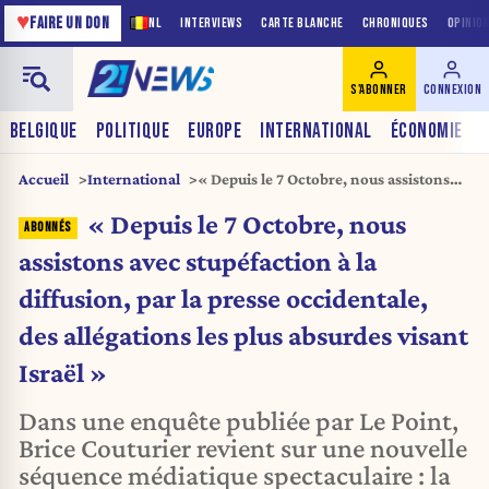
♥
FAIRE UN DON
NL
INTERVIEWS
CARTE BLANCHE
CHRONIQUES
OPINIO
S'ABONNER
CONNEXION
BELGIQUE
POLITIQUE
EUROPE
INTERNATIONAL
ÉCONOMIE
Accueil
International
« Depuis le 7 Octobre, nous assistons
avec stupéfaction à la diffusion, par la
« Depuis le 7 Octobre, nous
presse occidentale, des allégations les
plus absurdes visant Israël »
assistons avec stupéfaction à la
diffusion, par la presse occidentale,
des allégations les plus absurdes visant
Israël »
Dans une enquête publiée par Le Point,
Brice Couturier revient sur une nouvelle
séquence médiatique spectaculaire : la