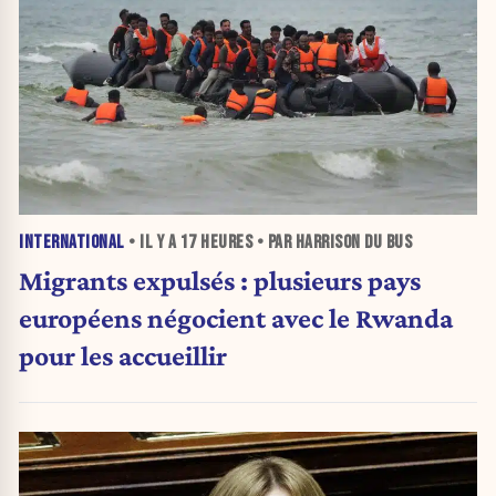
INTERNATIONAL
• IL Y A
17 HEURES
• PAR HARRISON DU BUS
Migrants expulsés : plusieurs pays
européens négocient avec le Rwanda
pour les accueillir