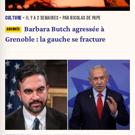
CULTURE
• IL Y A
2 SEMAINES
• PAR NICOLAS DE PAPE
Barbara Butch agressée à
Grenoble : la gauche se fracture