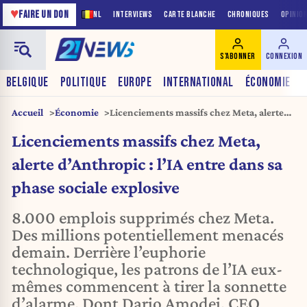
♥
FAIRE UN DON
NL
INTERVIEWS
CARTE BLANCHE
CHRONIQUES
OPINIO
S'ABONNER
CONNEXION
BELGIQUE
POLITIQUE
EUROPE
INTERNATIONAL
ÉCONOMIE
Accueil
Économie
Licenciements massifs chez Meta, alerte
d’Anthropic : l’IA entre dans sa phase
Licenciements massifs chez Meta,
sociale explosive
alerte d’Anthropic : l’IA entre dans sa
phase sociale explosive
8.000 emplois supprimés chez Meta.
Des millions potentiellement menacés
demain. Derrière l’euphorie
technologique, les patrons de l’IA eux-
mêmes commencent à tirer la sonnette
d’alarme. Dont Dario Amodei, CEO